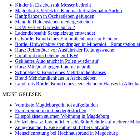
Kinder in Eisleben mit Messer bedroht
Magdeburg: Verletztes Kind nach Straßenbahn-Surfen
Hanfpflanzen in Oschersleben gefunden
Mann in Haldensleben niedergestochen
LKW verliert Gärreste auf A 2
Ladendiebstahl: Sexspielzeug entwendet
Calvörde: Brand eines Einfamilienhauses in Klüden
Börde: Umweltaktivisten dringen in Mineralöl – Pumpstation e
Harz: Reifentöter vor Ausfahrt der Rettungswache
Unfall mit drei beteiligten LKW
Geklautes Auto taucht in Polen wieder auf
Harz: Mit Quad gegen Laterne geprallt
Schönebeck: Brand eines Mehrfamilienhauses
Brand Mehrfamilienhaus in Aschersleben
Landkreis Börde: Brand eines leerstehenden Hauses in Altenh
MEIST GELESEN
Vermisste Magdeburgerin tot aufgefunden
Frau in Supermarkt niedergestochen
Elitepolizisten stürmen Wohnung in Magdeburg
Polizeieinsatz: Jugendlicher schießt in Schule auf mehrere Mits
Zeugensuche: E-Bike Fahrer stirbt bei Calvörde
Menschenrettung bei Hochhausbrand in Magdeburg