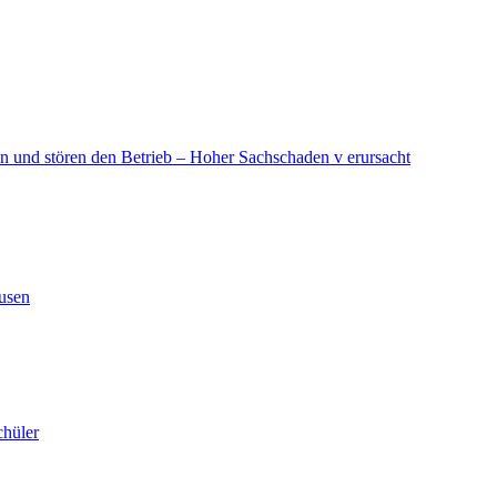
in und stören den Betrieb – Hoher Sachschaden v erursacht
ausen
chüler