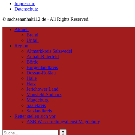
Impressum
Datenschutz
© sachsenanhalt112.de - All Rights Reserved.
Aktuell
Brand
Unfall
Region
Altmarkkreis Salzwedel
Anhalt-Bitterfeld
Börde
Burgenlandkreis
Dessau-Roßlau
Halle
Harz
Jerichower Land
Mansfeld-Südharz
Magdeburg
Saalekreis
Salzlandkreis
Retter stellen sich vor
ASB Wasserrettungsdienst Magdeburg