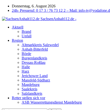
Donnerstag, 6. August 2026
24h- Presseruf: 0 17 3 / 76 73 12 2 – Mail: info-tv@vodafone.
SachsenAnhalt112.de -
Aktuell
Brand
Unfall
Region
Altmarkkreis Salzwedel
Anhalt-Bitterfeld
Börde
Burgenlandkreis
Dessau-Roßlau
Halle
Harz
Jerichower Land
Mansfeld-Südharz
Magdeburg
Saalekreis
Salzlandkreis
Retter stellen sich vor
ASB Wasserrettungsdienst Magdeburg