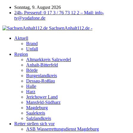
Sonntag, 9. August 2026
24h- Presseruf: 0 17 3 / 76 73 12 2 – Mail: info-
tv@vodafone.de
SachsenAnhalt112.de -
Aktuell
Brand
Unfall
Region
Altmarkkreis Salzwedel
Anhalt-Bitterfeld
Börde
Burgenlandkreis
Dessau-Roßlau
Halle
Harz
Jerichower Land
Mansfeld-Südharz
Magdeburg
Saalekreis
Salzlandkreis
Retter stellen sich vor
ASB Wasserrettungsdienst Magdeburg