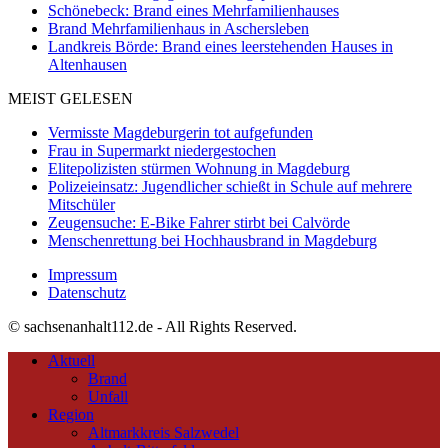
Schönebeck: Brand eines Mehrfamilienhauses
Brand Mehrfamilienhaus in Aschersleben
Landkreis Börde: Brand eines leerstehenden Hauses in
Altenhausen
MEIST GELESEN
Vermisste Magdeburgerin tot aufgefunden
Frau in Supermarkt niedergestochen
Elitepolizisten stürmen Wohnung in Magdeburg
Polizeieinsatz: Jugendlicher schießt in Schule auf mehrere
Mitschüler
Zeugensuche: E-Bike Fahrer stirbt bei Calvörde
Menschenrettung bei Hochhausbrand in Magdeburg
Impressum
Datenschutz
© sachsenanhalt112.de - All Rights Reserved.
Aktuell
Brand
Unfall
Region
Altmarkkreis Salzwedel