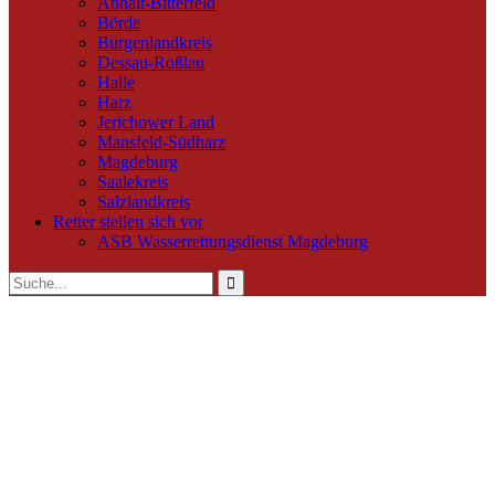
Anhalt-Bitterfeld
Börde
Burgenlandkreis
Dessau-Roßlau
Halle
Harz
Jerichower Land
Mansfeld-Südharz
Magdeburg
Saalekreis
Salzlandkreis
Retter stellen sich vor
ASB Wasserrettungsdienst Magdeburg