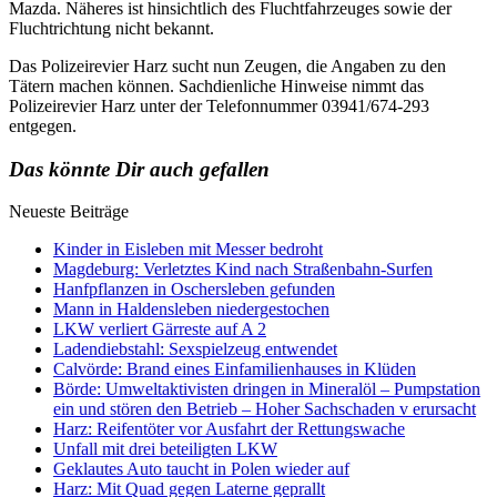
Mazda. Näheres ist hinsichtlich des Fluchtfahrzeuges sowie der
Fluchtrichtung nicht bekannt.
Das Polizeirevier Harz sucht nun Zeugen, die Angaben zu den
Tätern machen können. Sachdienliche Hinweise nimmt das
Polizeirevier Harz unter der Telefonnummer 03941/674-293
entgegen.
Das könnte Dir auch gefallen
Neueste Beiträge
Kinder in Eisleben mit Messer bedroht
Magdeburg: Verletztes Kind nach Straßenbahn-Surfen
Hanfpflanzen in Oschersleben gefunden
Mann in Haldensleben niedergestochen
LKW verliert Gärreste auf A 2
Ladendiebstahl: Sexspielzeug entwendet
Calvörde: Brand eines Einfamilienhauses in Klüden
Börde: Umweltaktivisten dringen in Mineralöl – Pumpstation
ein und stören den Betrieb – Hoher Sachschaden v erursacht
Harz: Reifentöter vor Ausfahrt der Rettungswache
Unfall mit drei beteiligten LKW
Geklautes Auto taucht in Polen wieder auf
Harz: Mit Quad gegen Laterne geprallt