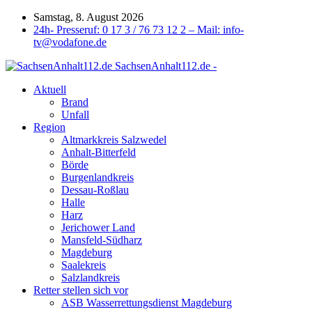
Samstag, 8. August 2026
24h- Presseruf: 0 17 3 / 76 73 12 2 – Mail: info-
tv@vodafone.de
SachsenAnhalt112.de -
Aktuell
Brand
Unfall
Region
Altmarkkreis Salzwedel
Anhalt-Bitterfeld
Börde
Burgenlandkreis
Dessau-Roßlau
Halle
Harz
Jerichower Land
Mansfeld-Südharz
Magdeburg
Saalekreis
Salzlandkreis
Retter stellen sich vor
ASB Wasserrettungsdienst Magdeburg