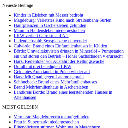
Neueste Beiträge
Kinder in Eisleben mit Messer bedroht
Magdeburg: Verletztes Kind nach Straßenbahn-Surfen
Hanfpflanzen in Oschersleben gefunden
Mann in Haldensleben niedergestochen
LKW verliert Gärreste auf A 2
Ladendiebstahl: Sexspielzeug entwendet
Calvörde: Brand eines Einfamilienhauses in Klüden
Börde: Umweltaktivisten dringen in Mineralöl – Pumpstation
ein und stören den Betrieb – Hoher Sachschaden v erursacht
Harz: Reifentöter vor Ausfahrt der Rettungswache
Unfall mit drei beteiligten LKW
Geklautes Auto taucht in Polen wieder auf
Harz: Mit Quad gegen Laterne geprallt
Schönebeck: Brand eines Mehrfamilienhauses
Brand Mehrfamilienhaus in Aschersleben
Landkreis Börde: Brand eines leerstehenden Hauses in
Altenhausen
MEIST GELESEN
Vermisste Magdeburgerin tot aufgefunden
Frau in Supermarkt niedergestochen
Elitepolizisten stürmen Wohnung in Magdeburg