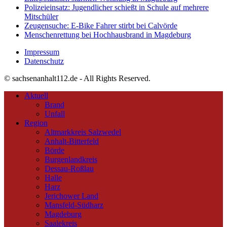
Polizeieinsatz: Jugendlicher schießt in Schule auf mehrere
Mitschüler
Zeugensuche: E-Bike Fahrer stirbt bei Calvörde
Menschenrettung bei Hochhausbrand in Magdeburg
Impressum
Datenschutz
© sachsenanhalt112.de - All Rights Reserved.
Aktuell
Brand
Unfall
Region
Altmarkkreis Salzwedel
Anhalt-Bitterfeld
Börde
Burgenlandkreis
Dessau-Roßlau
Halle
Harz
Jerichower Land
Mansfeld-Südharz
Magdeburg
Saalekreis