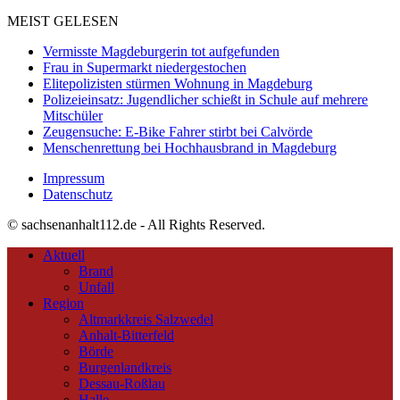
MEIST GELESEN
Vermisste Magdeburgerin tot aufgefunden
Frau in Supermarkt niedergestochen
Elitepolizisten stürmen Wohnung in Magdeburg
Polizeieinsatz: Jugendlicher schießt in Schule auf mehrere
Mitschüler
Zeugensuche: E-Bike Fahrer stirbt bei Calvörde
Menschenrettung bei Hochhausbrand in Magdeburg
Impressum
Datenschutz
© sachsenanhalt112.de - All Rights Reserved.
Aktuell
Brand
Unfall
Region
Altmarkkreis Salzwedel
Anhalt-Bitterfeld
Börde
Burgenlandkreis
Dessau-Roßlau
Halle