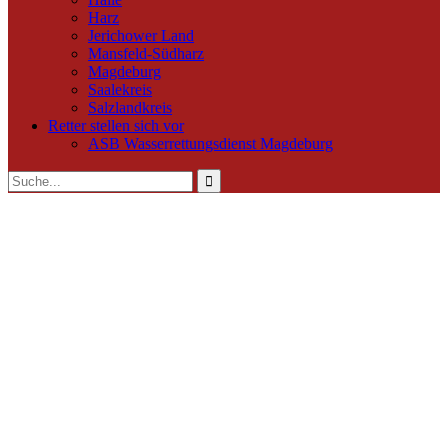
Harz
Jerichower Land
Mansfeld-Südharz
Magdeburg
Saalekreis
Salzlandkreis
Retter stellen sich vor
ASB Wasserrettungsdienst Magdeburg