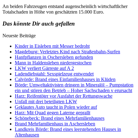
An beiden Fahrzeugen entstand augenscheinlich wirtschaftlicher
Totalschaden in Höhe von geschätzten 15.000 Euro.
Das könnte Dir auch gefallen
Neueste Beiträge
Kinder in Eisleben mit Messer bedroht
Magdeburg: Verletztes Kind nach Straßenbahn-Surfen
Hanfpflanzen in Oschersleben gefunden
Mann in Haldensleben niedergestochen
LKW verliert Gärreste auf A 2
Ladendiebstahl: Sexspielzeug entwendet
Calvörde: Brand eines Einfamilienhauses in Klüden
Börde: Umweltaktivisten dringen in Mineralöl – Pumpstation
ein und stören den Betrieb – Hoher Sachschaden v erursacht
Harz: Reifentöter vor Ausfahrt der Rettungswache
Unfall mit drei beteiligten LKW
Geklautes Auto taucht in Polen wieder auf
Harz: Mit Quad gegen Laterne geprallt
Schönebeck: Brand eines Mehrfamilienhauses
Brand Mehrfamilienhaus in Aschersleben
Landkreis Börde: Brand eines leerstehenden Hauses in
Altenhausen