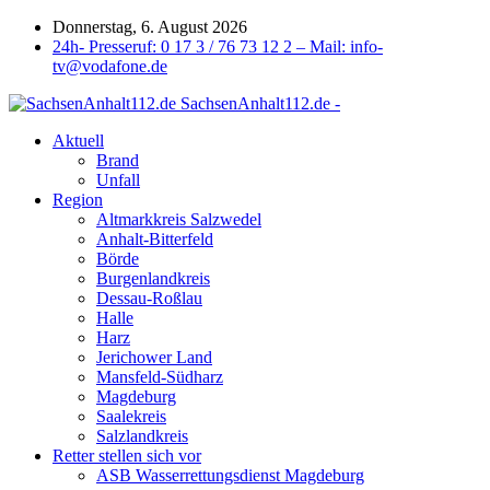
Donnerstag, 6. August 2026
24h- Presseruf: 0 17 3 / 76 73 12 2 – Mail: info-
tv@vodafone.de
SachsenAnhalt112.de -
Aktuell
Brand
Unfall
Region
Altmarkkreis Salzwedel
Anhalt-Bitterfeld
Börde
Burgenlandkreis
Dessau-Roßlau
Halle
Harz
Jerichower Land
Mansfeld-Südharz
Magdeburg
Saalekreis
Salzlandkreis
Retter stellen sich vor
ASB Wasserrettungsdienst Magdeburg