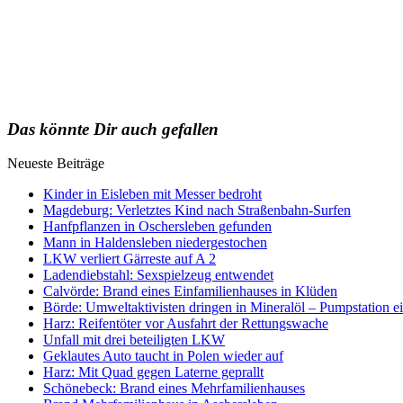
Das könnte Dir auch gefallen
Neueste Beiträge
Kinder in Eisleben mit Messer bedroht
Magdeburg: Verletztes Kind nach Straßenbahn-Surfen
Hanfpflanzen in Oschersleben gefunden
Mann in Haldensleben niedergestochen
LKW verliert Gärreste auf A 2
Ladendiebstahl: Sexspielzeug entwendet
Calvörde: Brand eines Einfamilienhauses in Klüden
Börde: Umweltaktivisten dringen in Mineralöl – Pumpstation e
Harz: Reifentöter vor Ausfahrt der Rettungswache
Unfall mit drei beteiligten LKW
Geklautes Auto taucht in Polen wieder auf
Harz: Mit Quad gegen Laterne geprallt
Schönebeck: Brand eines Mehrfamilienhauses