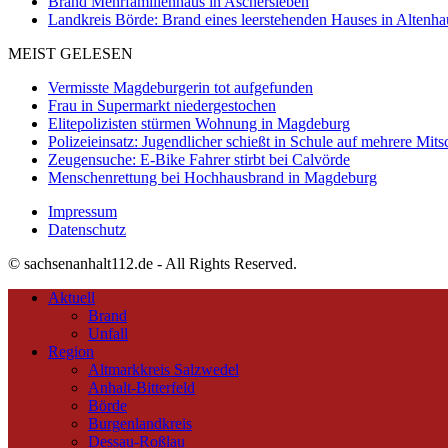
Brand Mehrfamilienhaus in Aschersleben
Landkreis Börde: Brand eines leerstehenden Hauses in Altenh
MEIST GELESEN
Vermisste Magdeburgerin tot aufgefunden
Frau in Supermarkt niedergestochen
Elitepolizisten stürmen Wohnung in Magdeburg
Polizeieinsatz: Jugendlicher schießt in Schule auf mehrere Mits
Zeugensuche: E-Bike Fahrer stirbt bei Calvörde
Menschenrettung bei Hochhausbrand in Magdeburg
Impressum
Datenschutz
© sachsenanhalt112.de - All Rights Reserved.
Aktuell
Brand
Unfall
Region
Altmarkkreis Salzwedel
Anhalt-Bitterfeld
Börde
Burgenlandkreis
Dessau-Roßlau