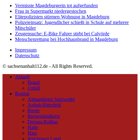
Vermisste Magdeburgerin tot aufgefunden
Frau in Supermarkt niedergestochen
Elitepolizisten stürmen Wohnung in Magdeburg
Polizeieinsatz: Jugendlicher schießt in Schule auf mehrere
Mitschüler
Zeugensuche: E-Bike Fahrer stirbt bei Calvörde
Menschenrettung bei Hochhausbrand in Magdeburg
Impressum
Datenschutz
© sachsenanhalt112.de - All Rights Reserved.
Aktuell
Brand
Unfall
Region
Altmarkkreis Salzwedel
Anhalt-Bitterfeld
Börde
Burgenlandkreis
Dessau-Roßlau
Halle
Harz
Jerichower Land