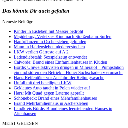
Das könnte Dir auch gefallen
Neueste Beiträge
Kinder in Eisleben mit Messer bedroht
Magdeburg: Verletztes Kind nach Straßenbahn-Surfen
Hanfpflanzen in Oschersleben gefunden
Mann in Haldensleben niedergestochen
LKW verliert Gärreste auf A 2
Ladendiebstahl: Sexspielzeug entwendet
Calvörde: Brand eines Einfamilienhauses in Klüden
Börde: Umweltaktivisten dringen in Mineralöl – Pumpstation
ein und stören den Betrieb – Hoher Sachschaden v erursacht
Harz: Reifentöter vor Ausfahrt der Rettungswache
Unfall mit drei beteiligten LKW
Geklautes Auto taucht in Polen wieder auf
Harz: Mit Quad gegen Laterne geprallt
Schönebeck: Brand eines Mehrfamilienhauses
Brand Mehrfamilienhaus in Aschersleben
Landkreis Börde: Brand eines leerstehenden Hauses in
Altenhausen
MEIST GELESEN