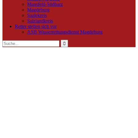
Mansfeld-Südharz
Magdeburg
Saalekreis
Salzlandkreis
Retter stellen sich vor
ASB Wasserrettungsdienst Magdeburg