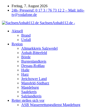
Freitag, 7. August 2026
24h- Presseruf: 0 17 3 / 76 73 12 2 – Mail: info-
tv@vodafone.de
SachsenAnhalt112.de -
Aktuell
Brand
Unfall
Region
Altmarkkreis Salzwedel
Anhalt-Bitterfeld
Börde
Burgenlandkreis
Dessau-Roßlau
Halle
Harz
Jerichower Land
Mansfeld-Südharz
Magdeburg
Saalekreis
Salzlandkreis
Retter stellen sich vor
ASB Wasserrettungsdienst Magdeburg