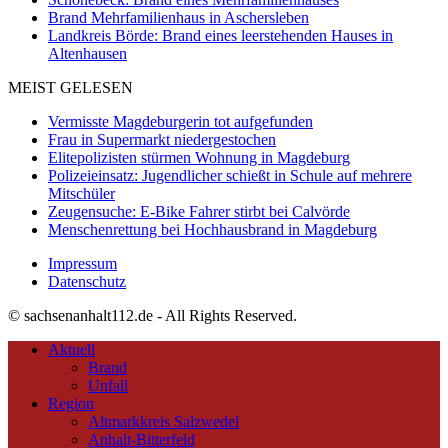
Brand Mehrfamilienhaus in Aschersleben
Landkreis Börde: Brand eines leerstehenden Hauses in
Altenhausen
MEIST GELESEN
Vermisste Magdeburgerin tot aufgefunden
Frau in Supermarkt niedergestochen
Elitepolizisten stürmen Wohnung in Magdeburg
Polizeieinsatz: Jugendlicher schießt in Schule auf mehrere
Mitschüler
Zeugensuche: E-Bike Fahrer stirbt bei Calvörde
Menschenrettung bei Hochhausbrand in Magdeburg
Impressum
Datenschutz
© sachsenanhalt112.de - All Rights Reserved.
Aktuell
Brand
Unfall
Region
Altmarkkreis Salzwedel
Anhalt-Bitterfeld