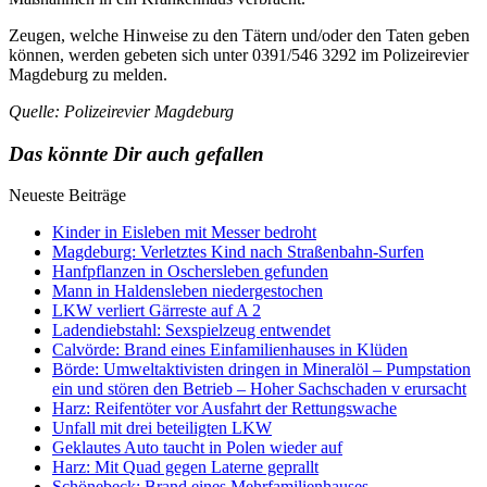
Zeugen, welche Hinweise zu den Tätern und/oder den Taten geben
können, werden gebeten sich unter 0391/546 3292 im Polizeirevier
Magdeburg zu melden.
Quelle: Polizeirevier Magdeburg
Das könnte Dir auch gefallen
Neueste Beiträge
Kinder in Eisleben mit Messer bedroht
Magdeburg: Verletztes Kind nach Straßenbahn-Surfen
Hanfpflanzen in Oschersleben gefunden
Mann in Haldensleben niedergestochen
LKW verliert Gärreste auf A 2
Ladendiebstahl: Sexspielzeug entwendet
Calvörde: Brand eines Einfamilienhauses in Klüden
Börde: Umweltaktivisten dringen in Mineralöl – Pumpstation
ein und stören den Betrieb – Hoher Sachschaden v erursacht
Harz: Reifentöter vor Ausfahrt der Rettungswache
Unfall mit drei beteiligten LKW
Geklautes Auto taucht in Polen wieder auf
Harz: Mit Quad gegen Laterne geprallt
Schönebeck: Brand eines Mehrfamilienhauses