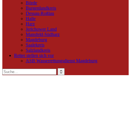
Börde
Burgenlandkreis
Dessau-Roßlau
Halle
Harz
Jerichower Land
Mansfeld-Südharz
Magdeburg
Saalekreis
Salzlandkreis
Retter stellen sich vor
ASB Wasserrettungsdienst Magdeburg