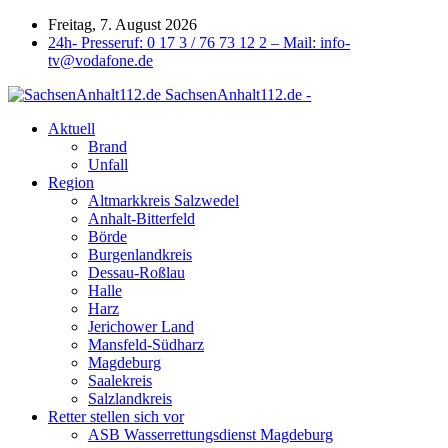
Freitag, 7. August 2026
24h- Presseruf: 0 17 3 / 76 73 12 2 – Mail: info-
tv@vodafone.de
SachsenAnhalt112.de -
Aktuell
Brand
Unfall
Region
Altmarkkreis Salzwedel
Anhalt-Bitterfeld
Börde
Burgenlandkreis
Dessau-Roßlau
Halle
Harz
Jerichower Land
Mansfeld-Südharz
Magdeburg
Saalekreis
Salzlandkreis
Retter stellen sich vor
ASB Wasserrettungsdienst Magdeburg