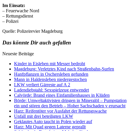
Im Einsatz:
– Feuerwache Nord
– Rettungsdienst
– Polizei
Quelle: Polizeirevier Magdeburg
Das könnte Dir auch gefallen
Neueste Beiträge
Kinder in Eisleben mit Messer bedroht
Magdeburg: Verletztes Kind nach Straßenbahn-Surfen
Hanfpflanzen in Oschersleben gefunden
Mann in Haldensleben niedergestochen
LKW verliert Gärreste auf A 2
Ladendiebstahl: Sexspielzeug entwendet
Calvörde: Brand eines Einfamilienhauses in Klüden
Börde: Umweltaktivisten dringen in Mineralöl – Pumpstation
ein und stören den Betrieb – Hoher Sachschaden v erursacht
Harz: Reifentöter vor Ausfahrt der Rettungswache
Unfall mit drei beteiligten LKW
Geklautes Auto taucht in Polen wieder auf
Harz: Mit Quad gegen Laterne geprallt