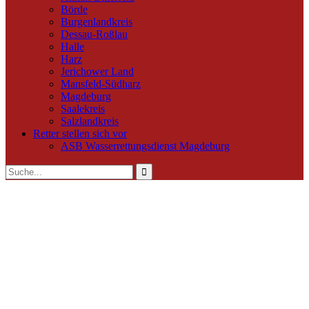
Börde
Burgenlandkreis
Dessau-Roßlau
Halle
Harz
Jerichower Land
Mansfeld-Südharz
Magdeburg
Saalekreis
Salzlandkreis
Retter stellen sich vor
ASB Wasserrettungsdienst Magdeburg