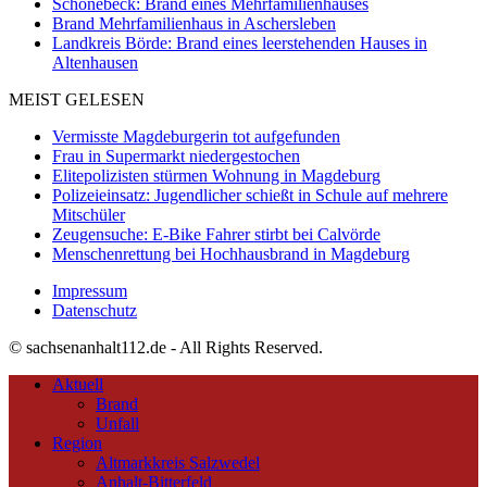
Schönebeck: Brand eines Mehrfamilienhauses
Brand Mehrfamilienhaus in Aschersleben
Landkreis Börde: Brand eines leerstehenden Hauses in
Altenhausen
MEIST GELESEN
Vermisste Magdeburgerin tot aufgefunden
Frau in Supermarkt niedergestochen
Elitepolizisten stürmen Wohnung in Magdeburg
Polizeieinsatz: Jugendlicher schießt in Schule auf mehrere
Mitschüler
Zeugensuche: E-Bike Fahrer stirbt bei Calvörde
Menschenrettung bei Hochhausbrand in Magdeburg
Impressum
Datenschutz
© sachsenanhalt112.de - All Rights Reserved.
Aktuell
Brand
Unfall
Region
Altmarkkreis Salzwedel
Anhalt-Bitterfeld