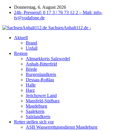
Donnerstag, 6. August 2026
24h- Presseruf: 0 17 3 / 76 73 12 2 – Mail: info-
tv@vodafone.de
SachsenAnhalt112.de -
Aktuell
Brand
Unfall
Region
Altmarkkreis Salzwedel
Anhalt-Bitterfeld
Börde
Burgenlandkreis
Dessau-Roßlau
Halle
Harz
Jerichower Land
Mansfeld-Südharz
Magdeburg
Saalekreis
Salzlandkreis
Retter stellen sich vor
ASB Wasserrettungsdienst Magdeburg