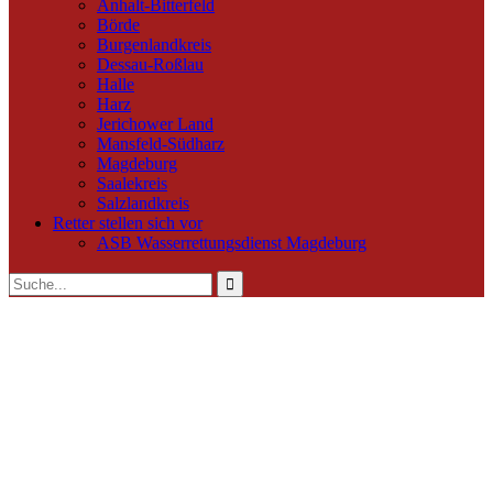
Anhalt-Bitterfeld
Börde
Burgenlandkreis
Dessau-Roßlau
Halle
Harz
Jerichower Land
Mansfeld-Südharz
Magdeburg
Saalekreis
Salzlandkreis
Retter stellen sich vor
ASB Wasserrettungsdienst Magdeburg