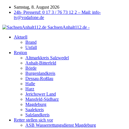
Samstag, 8. August 2026
24h- Presseruf: 0 17 3 / 76 73 12 2 – Mail: info-
tv@vodafone.de
SachsenAnhalt112.de -
Aktuell
Brand
Unfall
Region
Altmarkkreis Salzwedel
Anhalt-Bitterfeld
Börde
Burgenlandkreis
Dessau-Roßlau
Halle
Harz
Jerichower Land
Mansfeld-Südharz
Magdeburg
Saalekreis
Salzlandkreis
Retter stellen sich vor
ASB Wasserrettungsdienst Magdeburg