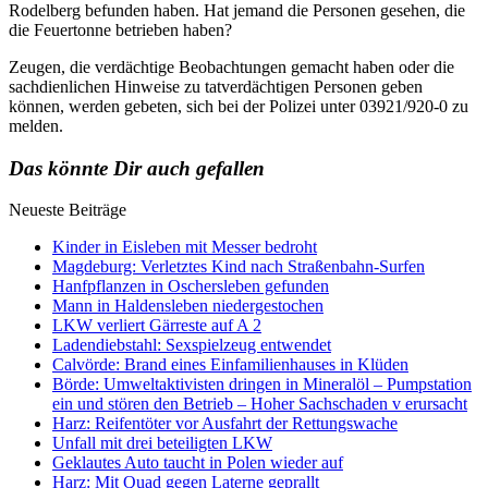
Rodelberg befunden haben. Hat jemand die Personen gesehen, die
die Feuertonne betrieben haben?
Zeugen, die verdächtige Beobachtungen gemacht haben oder die
sachdienlichen Hinweise zu tatverdächtigen Personen geben
können, werden gebeten, sich bei der Polizei unter 03921/920-0 zu
melden.
Das könnte Dir auch gefallen
Neueste Beiträge
Kinder in Eisleben mit Messer bedroht
Magdeburg: Verletztes Kind nach Straßenbahn-Surfen
Hanfpflanzen in Oschersleben gefunden
Mann in Haldensleben niedergestochen
LKW verliert Gärreste auf A 2
Ladendiebstahl: Sexspielzeug entwendet
Calvörde: Brand eines Einfamilienhauses in Klüden
Börde: Umweltaktivisten dringen in Mineralöl – Pumpstation
ein und stören den Betrieb – Hoher Sachschaden v erursacht
Harz: Reifentöter vor Ausfahrt der Rettungswache
Unfall mit drei beteiligten LKW
Geklautes Auto taucht in Polen wieder auf
Harz: Mit Quad gegen Laterne geprallt