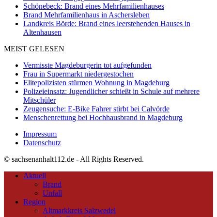
Schönebeck: Brand eines Mehrfamilienhauses
Brand Mehrfamilienhaus in Aschersleben
Landkreis Börde: Brand eines leerstehenden Hauses in
Altenhausen
MEIST GELESEN
Vermisste Magdeburgerin tot aufgefunden
Frau in Supermarkt niedergestochen
Elitepolizisten stürmen Wohnung in Magdeburg
Polizeieinsatz: Jugendlicher schießt in Schule auf mehrere
Mitschüler
Zeugensuche: E-Bike Fahrer stirbt bei Calvörde
Menschenrettung bei Hochhausbrand in Magdeburg
Impressum
Datenschutz
© sachsenanhalt112.de - All Rights Reserved.
Aktuell
Brand
Unfall
Region
Altmarkkreis Salzwedel