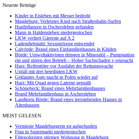
Neueste Beiträge
Kinder in Eisleben mit Messer bedroht
Magdeburg: Verletztes Kind nach Straßenbahn-Surfen
Hanfpflanzen in Oschersleben gefunden
Mann in Haldensleben niedergestochen
LKW verliert Gärreste auf A 2
Ladendiebstahl: Sexspielzeug entwendet
Calvörde: Brand eines Einfamilienhauses in Klüden
Börde: Umweltaktivisten dringen in Mineralöl – Pumpstation
ein und stören den Betrieb – Hoher Sachschaden v erursacht
Harz: Reifentöter vor Ausfahrt der Rettungswache
Unfall mit drei beteiligten LKW
Geklautes Auto taucht in Polen wieder auf
Harz: Mit Quad gegen Laterne geprallt
Schönebeck: Brand eines Mehrfamilienhauses
Brand Mehrfamilienhaus in Aschersleben
Landkreis Börde: Brand eines leerstehenden Hauses in
Altenhausen
MEIST GELESEN
Vermisste Magdeburgerin tot aufgefunden
Frau in Supermarkt niedergestochen
Elitepolizisten stürmen Wohnung in Magdeburg