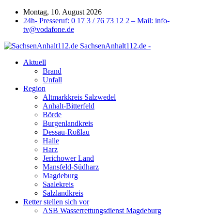
Montag, 10. August 2026
24h- Presseruf: 0 17 3 / 76 73 12 2 – Mail: info-
tv@vodafone.de
SachsenAnhalt112.de -
Aktuell
Brand
Unfall
Region
Altmarkkreis Salzwedel
Anhalt-Bitterfeld
Börde
Burgenlandkreis
Dessau-Roßlau
Halle
Harz
Jerichower Land
Mansfeld-Südharz
Magdeburg
Saalekreis
Salzlandkreis
Retter stellen sich vor
ASB Wasserrettungsdienst Magdeburg