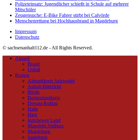
Polizeieinsatz: Jugendlicher schießt in Schule auf mehrere
Mitschüler
Zeugensuche: E-Bike Fahrer stirbt bei Calvörde
Menschenrettung bei Hochhausbrand in Magdeburg
Impressum
Datenschutz
© sachsenanhalt112.de - All Rights Reserved.
Aktuell
Brand
Unfall
Region
Altmarkkreis Salzwedel
Anhalt-Bitterfeld
Börde
Burgenlandkreis
Dessau-Roßlau
Halle
Harz
Jerichower Land
Mansfeld-Südharz
Magdeburg
Saalekreis