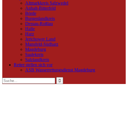
Altmarkkreis Salzwedel
Anhalt-Bitterfeld
Börde
Burgenlandkreis
Dessau-Roßlau
Halle
Harz
Jerichower Land
Mansfeld-Südharz
Magdeburg
Saalekreis
Salzlandkreis
Retter stellen sich vor
ASB Wasserrettungsdienst Magdeburg