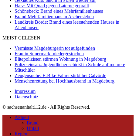
Geklautes Auto taucht in Polen wieder auf
Harz: Mit Quad gegen Laterne geprallt
Schönebeck: Brand eines Mehrfamilienhauses
Brand Mehrfamilienhaus in Aschersleben
Landkreis Börde: Brand eines leerstehenden Hauses in
Altenhausen
MEIST GELESEN
Vermisste Magdeburgerin tot aufgefunden
Frau in Supermarkt niedergestochen
Elitepolizisten stürmen Wohnung in Magdeburg
Polizeieinsatz: Jugendlicher schießt in Schule auf mehrere
Mitschüler
Zeugensuche: E-Bike Fahrer stirbt bei Calvörde
Menschenrettung bei Hochhausbrand in Magdeburg
Impressum
Datenschutz
© sachsenanhalt112.de - All Rights Reserved.
Aktuell
Brand
Unfall
Region