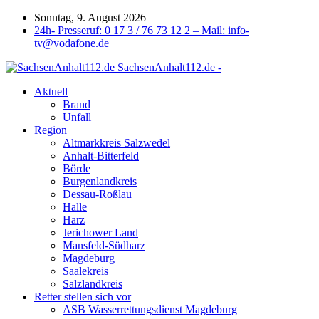
Sonntag, 9. August 2026
24h- Presseruf: 0 17 3 / 76 73 12 2 – Mail: info-
tv@vodafone.de
SachsenAnhalt112.de -
Aktuell
Brand
Unfall
Region
Altmarkkreis Salzwedel
Anhalt-Bitterfeld
Börde
Burgenlandkreis
Dessau-Roßlau
Halle
Harz
Jerichower Land
Mansfeld-Südharz
Magdeburg
Saalekreis
Salzlandkreis
Retter stellen sich vor
ASB Wasserrettungsdienst Magdeburg