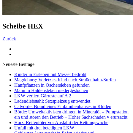
Scheibe HEX
Zurück
Neueste Beiträge
Kinder in Eisleben mit Messer bedroht
Magdeburg: Verletztes Kind nach Straßenbahn-Surfen
Hanfpflanzen in Oschersleben gefunden
Mann in Haldensleben niedergestochen
LKW verliert Gärreste auf A 2
Ladendiebstahl: Sexspielzeug entwendet
Calvörde: Brand eines Einfamilienhauses in Klüden
Börde: Umweltaktivisten dringen in Mineralöl – Pumpstation
ein und stören den Betrieb – Hoher Sachschaden v erursacht
Harz: Reifentöter vor Ausfahrt der Rettungswache
Unfall mit drei beteiligten LKW