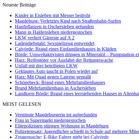
Neueste Beiträge
Kinder in Eisleben mit Messer bedroht
Magdeburg: Verletztes Kind nach Straßenbahn-Surfen
Hanfpflanzen in Oschersleben gefunden
Mann in Haldensleben niedergestochen
LKW verliert Gärreste auf A 2
Ladendiebstahl: Sexspielzeug entwendet
Calvörde: Brand eines Einfamilienhauses in Klüden
Börde: Umweltaktivisten dringen in Mineralöl – Pumpstation e
Harz: Reifentöter vor Ausfahrt der Rettungswache
Unfall mit drei beteiligten LKW
Geklautes Auto taucht in Polen wieder auf
Harz: Mit Quad gegen Laterne geprallt
Schönebeck: Brand eines Mehrfamilienhauses
Brand Mehrfamilienhaus in Aschersleben
Landkreis Börde: Brand eines leerstehenden Hauses in Altenh
MEIST GELESEN
Vermisste Magdeburgerin tot aufgefunden
Frau in Supermarkt niedergestochen
Elitepolizisten stürmen Wohnung in Magdeburg
Polizeieinsatz: Jugendlicher schießt in Schule auf mehrere Mits
Zeugensuche: E-Bike Fahrer stirbt bei Calvörde