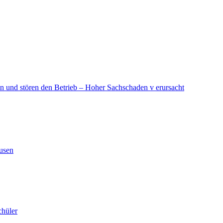
in und stören den Betrieb – Hoher Sachschaden v erursacht
ausen
chüler