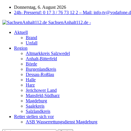
Donnerstag, 6. August 2026
24h- Presseruf: 0 17 3 / 76 73 12 2 – Mail: info-tv@vodafone.
SachsenAnhalt112.de -
Aktuell
Brand
Unfall
Region
Altmarkkreis Salzwedel
Anhalt-Bitterfeld
Börde
Burgenlandkreis
Dessau-Roßlau
Halle
Harz
Jerichower Land
Mansfeld-Südharz
Magdeburg
Saalekreis
Salzlandkreis
Retter stellen sich vor
ASB Wasserrettungsdienst Magdeburg