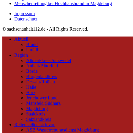
Menschenrettung bei Hochhausbrand in Magdeburg
Impressum
Datenschutz
© sachsenanhalt112.de - All Rights Reserved.
Aktuell
Brand
Unfall
Region
Altmarkkreis Salzwedel
Anhalt-Bitterfeld
Börde
Burgenlandkreis
Dessau-Roßlau
Halle
Harz
Jerichower Land
Mansfeld-Südharz
Magdeburg
Saalekreis
Salzlandkreis
Retter stellen sich vor
ASB Wasserrettungsdienst Magdeburg