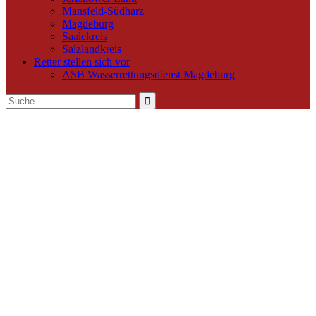
Mansfeld-Südharz
Magdeburg
Saalekreis
Salzlandkreis
Retter stellen sich vor
ASB Wasserrettungsdienst Magdeburg