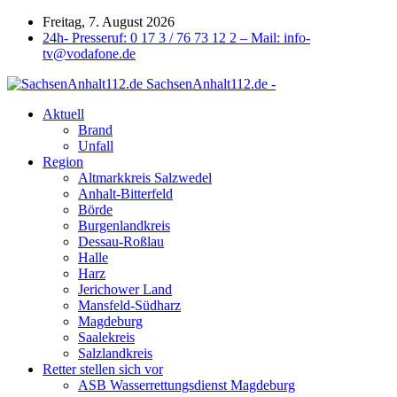
Freitag, 7. August 2026
24h- Presseruf: 0 17 3 / 76 73 12 2 – Mail: info-
tv@vodafone.de
SachsenAnhalt112.de -
Aktuell
Brand
Unfall
Region
Altmarkkreis Salzwedel
Anhalt-Bitterfeld
Börde
Burgenlandkreis
Dessau-Roßlau
Halle
Harz
Jerichower Land
Mansfeld-Südharz
Magdeburg
Saalekreis
Salzlandkreis
Retter stellen sich vor
ASB Wasserrettungsdienst Magdeburg