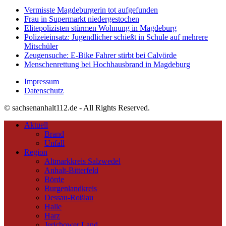
Vermisste Magdeburgerin tot aufgefunden
Frau in Supermarkt niedergestochen
Elitepolizisten stürmen Wohnung in Magdeburg
Polizeieinsatz: Jugendlicher schießt in Schule auf mehrere
Mitschüler
Zeugensuche: E-Bike Fahrer stirbt bei Calvörde
Menschenrettung bei Hochhausbrand in Magdeburg
Impressum
Datenschutz
© sachsenanhalt112.de - All Rights Reserved.
Aktuell
Brand
Unfall
Region
Altmarkkreis Salzwedel
Anhalt-Bitterfeld
Börde
Burgenlandkreis
Dessau-Roßlau
Halle
Harz
Jerichower Land