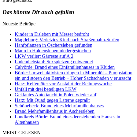
Euro geschätzt.
Das könnte Dir auch gefallen
Neueste Beiträge
Kinder in Eisleben mit Messer bedroht
Magdeburg: Verletztes Kind nach Straßenbahn-Surfen
Hanfpflanzen in Oschersleben gefunden
Mann in Haldensleben niedergestochen
LKW verliert Gärreste auf A 2
Ladendiebstahl: Sexspielzeug entwendet
Calvörde: Brand eines Einfamilienhauses in Klüden
Börde: Umweltaktivisten dringen in Mineralöl – Pumpstation
ein und stören den Betrieb – Hoher Sachschaden v erursacht
Harz: Reifentöter vor Ausfahrt der Rettungswache
Unfall mit drei beteiligten LKW
Geklautes Auto taucht in Polen wieder auf
Harz: Mit Quad gegen Laterne geprallt
Schönebeck: Brand eines Mehrfamilienhauses
Brand Mehrfamilienhaus in Aschersleben
Landkreis Börde: Brand eines leerstehenden Hauses in
Altenhausen
MEIST GELESEN