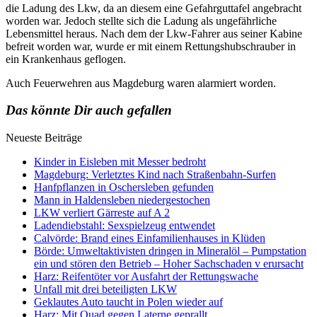
die Ladung des Lkw, da an diesem eine Gefahrguttafel angebracht
worden war. Jedoch stellte sich die Ladung als ungefährliche
Lebensmittel heraus. Nach dem der Lkw-Fahrer aus seiner Kabine
befreit worden war, wurde er mit einem Rettungshubschrauber in
ein Krankenhaus geflogen.
Auch Feuerwehren aus Magdeburg waren alarmiert worden.
Das könnte Dir auch gefallen
Neueste Beiträge
Kinder in Eisleben mit Messer bedroht
Magdeburg: Verletztes Kind nach Straßenbahn-Surfen
Hanfpflanzen in Oschersleben gefunden
Mann in Haldensleben niedergestochen
LKW verliert Gärreste auf A 2
Ladendiebstahl: Sexspielzeug entwendet
Calvörde: Brand eines Einfamilienhauses in Klüden
Börde: Umweltaktivisten dringen in Mineralöl – Pumpstation
ein und stören den Betrieb – Hoher Sachschaden v erursacht
Harz: Reifentöter vor Ausfahrt der Rettungswache
Unfall mit drei beteiligten LKW
Geklautes Auto taucht in Polen wieder auf
Harz: Mit Quad gegen Laterne geprallt