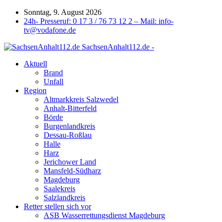
Sonntag, 9. August 2026
24h- Presseruf: 0 17 3 / 76 73 12 2 – Mail: info-
tv@vodafone.de
SachsenAnhalt112.de -
Aktuell
Brand
Unfall
Region
Altmarkkreis Salzwedel
Anhalt-Bitterfeld
Börde
Burgenlandkreis
Dessau-Roßlau
Halle
Harz
Jerichower Land
Mansfeld-Südharz
Magdeburg
Saalekreis
Salzlandkreis
Retter stellen sich vor
ASB Wasserrettungsdienst Magdeburg