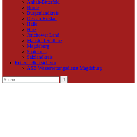
Anhalt-Bitterfeld
Börde
Burgenlandkreis
Dessau-Roßlau
Halle
Harz
Jerichower Land
Mansfeld-Südharz
Magdeburg
Saalekreis
Salzlandkreis
Retter stellen sich vor
ASB Wasserrettungsdienst Magdeburg