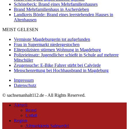
Schönebeck: Brand eines Mehrfamilienhauses
Brand Mehrfamilienhaus in Aschersleben
Landkreis Börde: Brand eines leerstehenden Hauses in
Altenhausen
MEIST GELESEN
Vermisste Magdeburgerin tot aufgefunden
Frau in Supermarkt niedergestochen
Elitepolizisten stürmen Wohnung in Magdeburg
Polizeieinsatz: Jugendlicher schießt in Schule auf mehrere
Mitschüler
Zeugensuche: E-Bike Fahrer stirbt bei Calvörde
Menschenrettung bei Hochhausbrand in Magdeburg
Impressum
Datenschutz
© sachsenanhalt112.de - All Rights Reserved.
Aktuell
Brand
Unfall
Region
Altmarkkreis Salzwedel