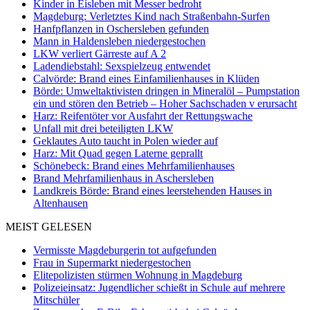
Kinder in Eisleben mit Messer bedroht
Magdeburg: Verletztes Kind nach Straßenbahn-Surfen
Hanfpflanzen in Oschersleben gefunden
Mann in Haldensleben niedergestochen
LKW verliert Gärreste auf A 2
Ladendiebstahl: Sexspielzeug entwendet
Calvörde: Brand eines Einfamilienhauses in Klüden
Börde: Umweltaktivisten dringen in Mineralöl – Pumpstation
ein und stören den Betrieb – Hoher Sachschaden v erursacht
Harz: Reifentöter vor Ausfahrt der Rettungswache
Unfall mit drei beteiligten LKW
Geklautes Auto taucht in Polen wieder auf
Harz: Mit Quad gegen Laterne geprallt
Schönebeck: Brand eines Mehrfamilienhauses
Brand Mehrfamilienhaus in Aschersleben
Landkreis Börde: Brand eines leerstehenden Hauses in
Altenhausen
MEIST GELESEN
Vermisste Magdeburgerin tot aufgefunden
Frau in Supermarkt niedergestochen
Elitepolizisten stürmen Wohnung in Magdeburg
Polizeieinsatz: Jugendlicher schießt in Schule auf mehrere
Mitschüler