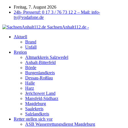
Freitag, 7. August 2026
24h- Presseruf: 0 17 3 / 76 73 12 2 – Mail: info-
tv@vodafone.de
SachsenAnhalt112.de -
Aktuell
Brand
Unfall
Region
Altmarkkreis Salzwedel
Anhalt-Bitterfeld
Börde
Burgenlandkreis
Dessau-Roßlau
Halle
Harz
Jerichower Land
Mansfeld-Südharz
Magdeburg
Saalekreis
Salzlandkreis
Retter stellen sich vor
ASB Wasserrettungsdienst Magdeburg