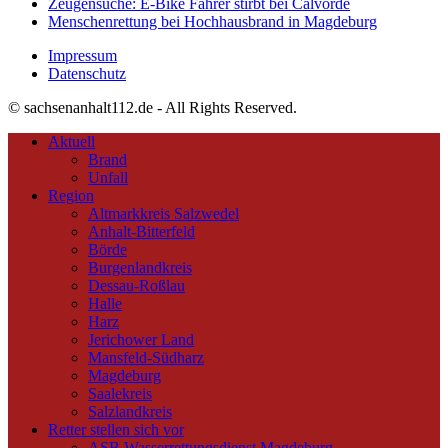
Zeugensuche: E-Bike Fahrer stirbt bei Calvörde
Menschenrettung bei Hochhausbrand in Magdeburg
Impressum
Datenschutz
© sachsenanhalt112.de - All Rights Reserved.
Aktuell
Brand
Unfall
Region
Altmarkkreis Salzwedel
Anhalt-Bitterfeld
Börde
Burgenlandkreis
Dessau-Roßlau
Halle
Harz
Jerichower Land
Mansfeld-Südharz
Magdeburg
Saalekreis
Salzlandkreis
Retter stellen sich vor
ASB Wasserrettungsdienst Magdeburg