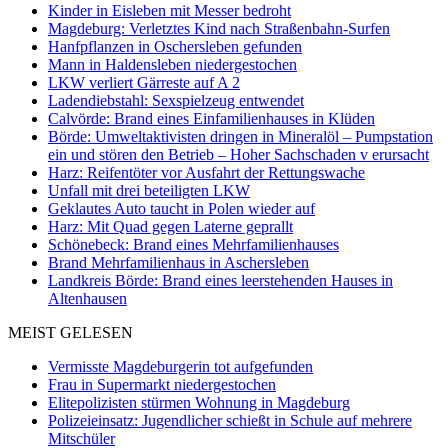
Kinder in Eisleben mit Messer bedroht
Magdeburg: Verletztes Kind nach Straßenbahn-Surfen
Hanfpflanzen in Oschersleben gefunden
Mann in Haldensleben niedergestochen
LKW verliert Gärreste auf A 2
Ladendiebstahl: Sexspielzeug entwendet
Calvörde: Brand eines Einfamilienhauses in Klüden
Börde: Umweltaktivisten dringen in Mineralöl – Pumpstation
ein und stören den Betrieb – Hoher Sachschaden v erursacht
Harz: Reifentöter vor Ausfahrt der Rettungswache
Unfall mit drei beteiligten LKW
Geklautes Auto taucht in Polen wieder auf
Harz: Mit Quad gegen Laterne geprallt
Schönebeck: Brand eines Mehrfamilienhauses
Brand Mehrfamilienhaus in Aschersleben
Landkreis Börde: Brand eines leerstehenden Hauses in
Altenhausen
MEIST GELESEN
Vermisste Magdeburgerin tot aufgefunden
Frau in Supermarkt niedergestochen
Elitepolizisten stürmen Wohnung in Magdeburg
Polizeieinsatz: Jugendlicher schießt in Schule auf mehrere
Mitschüler