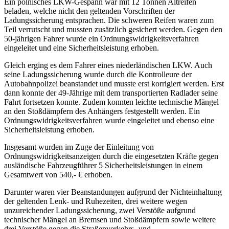
Ein polnisches LKW-Gespann war mit 12 Tonnen Altreifen
beladen, welche nicht den geltenden Vorschriften der
Ladungssicherung entsprachen. Die schweren Reifen waren zum
Teil verrutscht und mussten zusätzlich gesichert werden. Gegen den
50-jährigen Fahrer wurde ein Ordnungswidrigkeitsverfahren
eingeleitet und eine Sicherheitsleistung erhoben.
Gleich erging es dem Fahrer eines niederländischen LKW. Auch
seine Ladungssicherung wurde durch die Kontrolleure der
Autobahnpolizei beanstandet und musste erst korrigiert werden. Erst
dann konnte der 49-Jährige mit dem transportierten Radlader seine
Fahrt fortsetzen konnte. Zudem konnten leichte technische Mängel
an den Stoßdämpfern des Anhängers festgestellt werden. Ein
Ordnungswidrigkeitsverfahren wurde eingeleitet und ebenso eine
Sicherheitsleistung erhoben.
Insgesamt wurden im Zuge der Einleitung von
Ordnungswidrigkeitsanzeigen durch die eingesetzten Kräfte gegen
ausländische Fahrzeugführer 5 Sicherheitsleistungen in einem
Gesamtwert von 540,- € erhoben.
Darunter waren vier Beanstandungen aufgrund der Nichteinhaltung
der geltenden Lenk- und Ruhezeiten, drei weitere wegen
unzureichender Ladungssicherung, zwei Verstöße aufgrund
technischer Mängel an Bremsen und Stoßdämpfern sowie weitere
drei Verstöße gegen die Straßenverkehrs- und