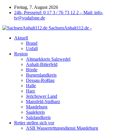
Freitag, 7. August 2026
24h- Presseruf: 0 17 3 / 76 73 12 2 – Mail: info-
tv@vodafone.de
SachsenAnhalt112.de -
Aktuell
Brand
Unfall
Region
Altmarkkreis Salzwedel
Anhalt-Bitterfeld
Börde
Burgenlandkreis
Dessau-Roßlau
Halle
Harz
Jerichower Land
Mansfeld-Südharz
Magdeburg
Saalekreis
Salzlandkreis
Retter stellen sich vor
ASB Wasserrettungsdienst Magdeburg