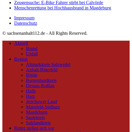
Zeugensuche: E-Bike Fahrer stirbt bei Calvörde
Menschenrettung bei Hochhausbrand in Magdeburg
Impressum
Datenschutz
© sachsenanhalt112.de - All Rights Reserved.
Aktuell
Brand
Unfall
Region
Altmarkkreis Salzwedel
Anhalt-Bitterfeld
Börde
Burgenlandkreis
Dessau-Roßlau
Halle
Harz
Jerichower Land
Mansfeld-Südharz
Magdeburg
Saalekreis
Salzlandkreis
Retter stellen sich vor