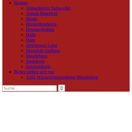
Region
Altmarkkreis Salzwedel
Anhalt-Bitterfeld
Börde
Burgenlandkreis
Dessau-Roßlau
Halle
Harz
Jerichower Land
Mansfeld-Südharz
Magdeburg
Saalekreis
Salzlandkreis
Retter stellen sich vor
ASB Wasserrettungsdienst Magdeburg