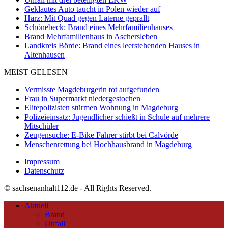
Geklautes Auto taucht in Polen wieder auf
Harz: Mit Quad gegen Laterne geprallt
Schönebeck: Brand eines Mehrfamilienhauses
Brand Mehrfamilienhaus in Aschersleben
Landkreis Börde: Brand eines leerstehenden Hauses in
Altenhausen
MEIST GELESEN
Vermisste Magdeburgerin tot aufgefunden
Frau in Supermarkt niedergestochen
Elitepolizisten stürmen Wohnung in Magdeburg
Polizeieinsatz: Jugendlicher schießt in Schule auf mehrere
Mitschüler
Zeugensuche: E-Bike Fahrer stirbt bei Calvörde
Menschenrettung bei Hochhausbrand in Magdeburg
Impressum
Datenschutz
© sachsenanhalt112.de - All Rights Reserved.
Aktuell
Brand
Unfall