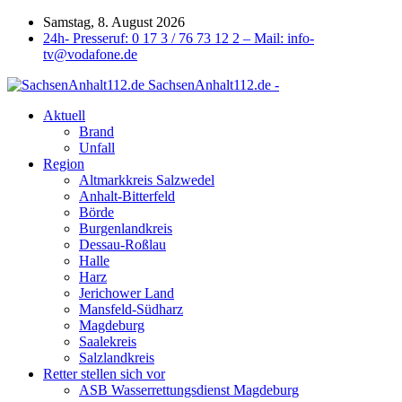
Samstag, 8. August 2026
24h- Presseruf: 0 17 3 / 76 73 12 2 – Mail: info-
tv@vodafone.de
SachsenAnhalt112.de -
Aktuell
Brand
Unfall
Region
Altmarkkreis Salzwedel
Anhalt-Bitterfeld
Börde
Burgenlandkreis
Dessau-Roßlau
Halle
Harz
Jerichower Land
Mansfeld-Südharz
Magdeburg
Saalekreis
Salzlandkreis
Retter stellen sich vor
ASB Wasserrettungsdienst Magdeburg