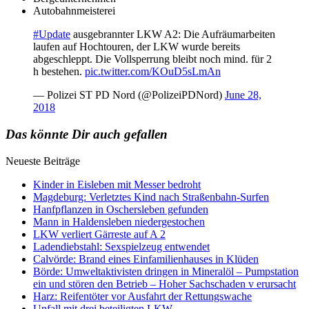
Autobahnmeisterei
#Update
ausgebrannter LKW A2: Die Aufräumarbeiten
laufen auf Hochtouren, der LKW wurde bereits
abgeschleppt. Die Vollsperrung bleibt noch mind. für 2
h bestehen.
pic.twitter.com/KOuD5sLmAn
— Polizei ST PD Nord (@PolizeiPDNord)
June 28,
2018
Das könnte Dir auch gefallen
Neueste Beiträge
Kinder in Eisleben mit Messer bedroht
Magdeburg: Verletztes Kind nach Straßenbahn-Surfen
Hanfpflanzen in Oschersleben gefunden
Mann in Haldensleben niedergestochen
LKW verliert Gärreste auf A 2
Ladendiebstahl: Sexspielzeug entwendet
Calvörde: Brand eines Einfamilienhauses in Klüden
Börde: Umweltaktivisten dringen in Mineralöl – Pumpstation
ein und stören den Betrieb – Hoher Sachschaden v erursacht
Harz: Reifentöter vor Ausfahrt der Rettungswache
Unfall mit drei beteiligten LKW