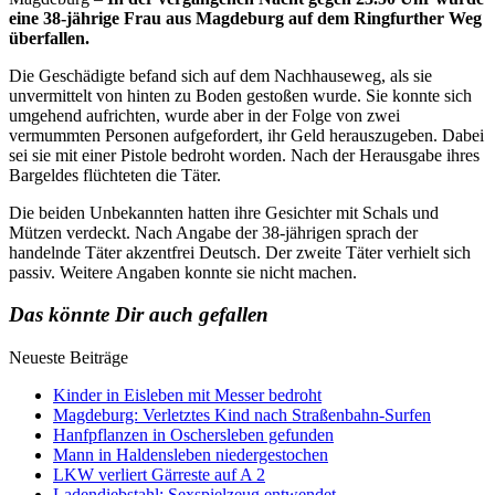
eine 38-jährige Frau aus Magdeburg auf dem Ringfurther Weg
überfallen.
Die Geschädigte befand sich auf dem Nachhauseweg, als sie
unvermittelt von hinten zu Boden gestoßen wurde. Sie konnte sich
umgehend aufrichten, wurde aber in der Folge von zwei
vermummten Personen aufgefordert, ihr Geld herauszugeben. Dabei
sei sie mit einer Pistole bedroht worden. Nach der Herausgabe ihres
Bargeldes flüchteten die Täter.
Die beiden Unbekannten hatten ihre Gesichter mit Schals und
Mützen verdeckt. Nach Angabe der 38-jährigen sprach der
handelnde Täter akzentfrei Deutsch. Der zweite Täter verhielt sich
passiv. Weitere Angaben konnte sie nicht machen.
Das könnte Dir auch gefallen
Neueste Beiträge
Kinder in Eisleben mit Messer bedroht
Magdeburg: Verletztes Kind nach Straßenbahn-Surfen
Hanfpflanzen in Oschersleben gefunden
Mann in Haldensleben niedergestochen
LKW verliert Gärreste auf A 2
Ladendiebstahl: Sexspielzeug entwendet