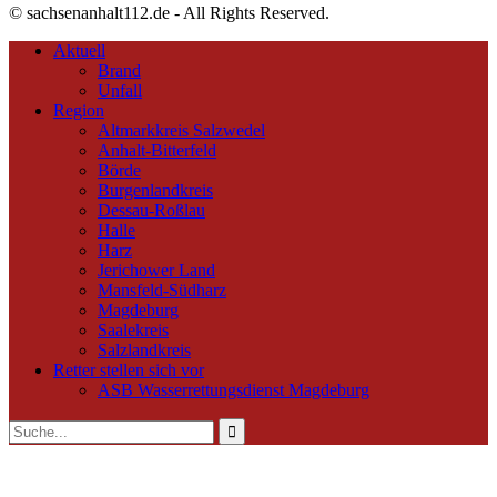
© sachsenanhalt112.de - All Rights Reserved.
Aktuell
Brand
Unfall
Region
Altmarkkreis Salzwedel
Anhalt-Bitterfeld
Börde
Burgenlandkreis
Dessau-Roßlau
Halle
Harz
Jerichower Land
Mansfeld-Südharz
Magdeburg
Saalekreis
Salzlandkreis
Retter stellen sich vor
ASB Wasserrettungsdienst Magdeburg