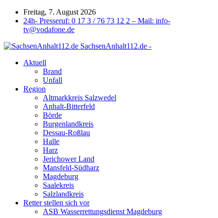
Freitag, 7. August 2026
24h- Presseruf: 0 17 3 / 76 73 12 2 – Mail: info-
tv@vodafone.de
SachsenAnhalt112.de -
Aktuell
Brand
Unfall
Region
Altmarkkreis Salzwedel
Anhalt-Bitterfeld
Börde
Burgenlandkreis
Dessau-Roßlau
Halle
Harz
Jerichower Land
Mansfeld-Südharz
Magdeburg
Saalekreis
Salzlandkreis
Retter stellen sich vor
ASB Wasserrettungsdienst Magdeburg