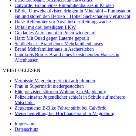
Calvörde: Brand eines Einfamilienhauses in Klüden
Börde: Umweltaktivisten dringen in Mineralöl – Pumpstation
ein und stören den Betrieb – Hoher Sachschaden v erursacht
Harz: Reifentöter vor Ausfahrt der Rettungswache
Unfall mit drei beteiligten LKW
Geklautes Auto taucht in Polen wieder auf
Harz: Mit Quad gegen Laterne geprallt
Schönebeck: Brand eines Mehrfamilienhauses
Brand Mehrfamilienhaus in Aschersleben
Landkreis Börde: Brand eines leerstehenden Hauses in
Altenhausen
MEIST GELESEN
Vermisste Magdeburgerin tot aufgefunden
Frau in Supermarkt niedergestochen
Elitepolizisten stürmen Wohnung in Magdeburg
Polizeieinsatz: Jugendlicher schießt in Schule auf mehrere
Mitschüler
Zeugensuche: E-Bike Fahrer stirbt bei Calvörde
Menschenrettung bei Hochhausbrand in Magdeburg
Impressum
Datenschutz