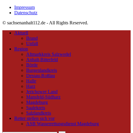
Impressum
Datenschutz
© sachsenanhalt112.de - All Rights Reserved.
Aktuell
Brand
Unfall
Region
Altmarkkreis Salzwedel
Anhalt-Bitterfeld
Börde
Burgenlandkreis
Dessau-Roßlau
Halle
Harz
Jerichower Land
Mansfeld-Südharz
Magdeburg
Saalekreis
Salzlandkreis
Retter stellen sich vor
ASB Wasserrettungsdienst Magdeburg