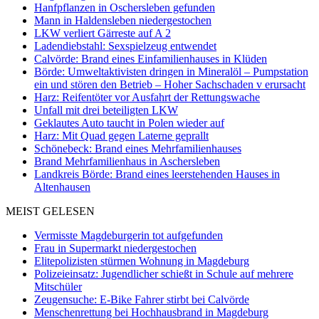
Hanfpflanzen in Oschersleben gefunden
Mann in Haldensleben niedergestochen
LKW verliert Gärreste auf A 2
Ladendiebstahl: Sexspielzeug entwendet
Calvörde: Brand eines Einfamilienhauses in Klüden
Börde: Umweltaktivisten dringen in Mineralöl – Pumpstation
ein und stören den Betrieb – Hoher Sachschaden v erursacht
Harz: Reifentöter vor Ausfahrt der Rettungswache
Unfall mit drei beteiligten LKW
Geklautes Auto taucht in Polen wieder auf
Harz: Mit Quad gegen Laterne geprallt
Schönebeck: Brand eines Mehrfamilienhauses
Brand Mehrfamilienhaus in Aschersleben
Landkreis Börde: Brand eines leerstehenden Hauses in
Altenhausen
MEIST GELESEN
Vermisste Magdeburgerin tot aufgefunden
Frau in Supermarkt niedergestochen
Elitepolizisten stürmen Wohnung in Magdeburg
Polizeieinsatz: Jugendlicher schießt in Schule auf mehrere
Mitschüler
Zeugensuche: E-Bike Fahrer stirbt bei Calvörde
Menschenrettung bei Hochhausbrand in Magdeburg