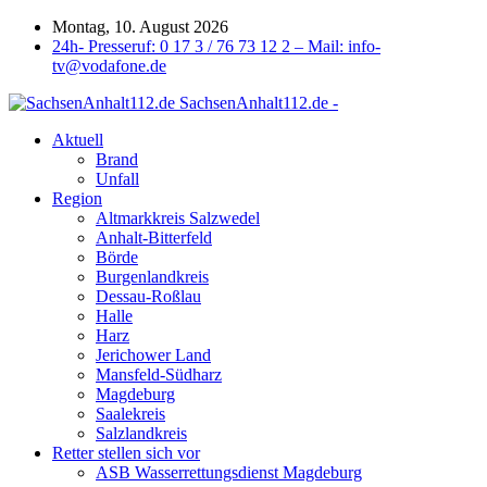
Montag, 10. August 2026
24h- Presseruf: 0 17 3 / 76 73 12 2 – Mail: info-
tv@vodafone.de
SachsenAnhalt112.de -
Aktuell
Brand
Unfall
Region
Altmarkkreis Salzwedel
Anhalt-Bitterfeld
Börde
Burgenlandkreis
Dessau-Roßlau
Halle
Harz
Jerichower Land
Mansfeld-Südharz
Magdeburg
Saalekreis
Salzlandkreis
Retter stellen sich vor
ASB Wasserrettungsdienst Magdeburg