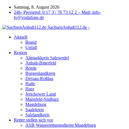
Samstag, 8. August 2026
24h- Presseruf: 0 17 3 / 76 73 12 2 – Mail: info-
tv@vodafone.de
SachsenAnhalt112.de -
Aktuell
Brand
Unfall
Region
Altmarkkreis Salzwedel
Anhalt-Bitterfeld
Börde
Burgenlandkreis
Dessau-Roßlau
Halle
Harz
Jerichower Land
Mansfeld-Südharz
Magdeburg
Saalekreis
Salzlandkreis
Retter stellen sich vor
ASB Wasserrettungsdienst Magdeburg