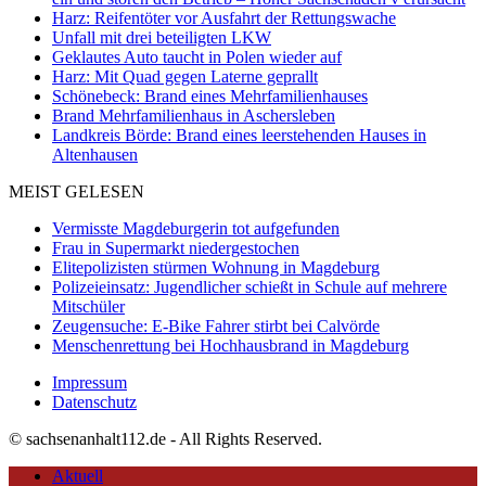
Harz: Reifentöter vor Ausfahrt der Rettungswache
Unfall mit drei beteiligten LKW
Geklautes Auto taucht in Polen wieder auf
Harz: Mit Quad gegen Laterne geprallt
Schönebeck: Brand eines Mehrfamilienhauses
Brand Mehrfamilienhaus in Aschersleben
Landkreis Börde: Brand eines leerstehenden Hauses in
Altenhausen
MEIST GELESEN
Vermisste Magdeburgerin tot aufgefunden
Frau in Supermarkt niedergestochen
Elitepolizisten stürmen Wohnung in Magdeburg
Polizeieinsatz: Jugendlicher schießt in Schule auf mehrere
Mitschüler
Zeugensuche: E-Bike Fahrer stirbt bei Calvörde
Menschenrettung bei Hochhausbrand in Magdeburg
Impressum
Datenschutz
© sachsenanhalt112.de - All Rights Reserved.
Aktuell