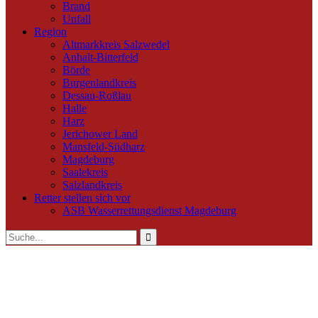
Brand
Unfall
Region
Altmarkkreis Salzwedel
Anhalt-Bitterfeld
Börde
Burgenlandkreis
Dessau-Roßlau
Halle
Harz
Jerichower Land
Mansfeld-Südharz
Magdeburg
Saalekreis
Salzlandkreis
Retter stellen sich vor
ASB Wasserrettungsdienst Magdeburg