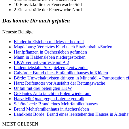
10 Einsatzkräfte der Feuerwache Süd
2 Einsatzkräfte der Feuerwache Nord
Das könnte Dir auch gefallen
Neueste Beiträge
Kinder in Eisleben mit Messer bedroht
Magdeburg: Verletztes Kind nach Straßenbahn-Surfen
Hanfpflanzen in Oschersleben gefunden
Mann in Haldensleben niedergestochen
LKW verliert Gärreste auf A 2
Ladendiebstahl: Sexspielzeug entwendet
Calvörde: Brand eines Einfamilienhauses in Klüden
Börde: Umweltaktivisten dringen in Mineralöl – Pumpstation e
Harz: Reifentöter vor Ausfahrt der Rettungswache
Unfall mit drei beteiligten LKW
Geklautes Auto taucht in Polen wieder auf
Harz: Mit Quad gegen Laterne geprallt
Schönebeck: Brand eines Mehrfamilienhauses
Brand Mehrfamilienhaus in Aschersleben
Landkreis Börde: Brand eines leerstehenden Hauses in Altenh
MEIST GELESEN