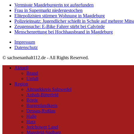
Vermisste Magdeburgerin tot aufgefunden
Frau in Supermarkt niedergestochen
Elitepolizisten stürmen Wohnung in Magdeburg
Polizeieinsatz: Jugendlicher schießt in Schule auf mehrere Mits
Zeugensuche: E-Bike Fahrer stirbt bei Calvörde
Menschenrettung bei Hochhausbrand in Magdeburg
Impressum
Datenschutz
© sachsenanhalt112.de - All Rights Reserved.
Aktuell
Brand
Unfall
Region
Altmarkkreis Salzwedel
Anhalt-Bitterfeld
Börde
Burgenlandkreis
Dessau-Roßlau
Halle
Harz
Jerichower Land
Mansfeld-Südharz