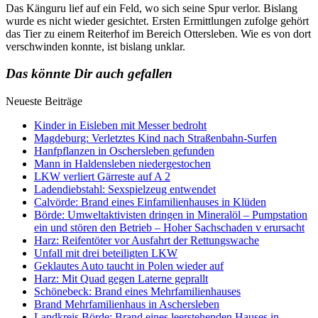
Das Känguru lief auf ein Feld, wo sich seine Spur verlor. Bislang
wurde es nicht wieder gesichtet. Ersten Ermittlungen zufolge gehört
das Tier zu einem Reiterhof im Bereich Ottersleben. Wie es von dort
verschwinden konnte, ist bislang unklar.
Das könnte Dir auch gefallen
Neueste Beiträge
Kinder in Eisleben mit Messer bedroht
Magdeburg: Verletztes Kind nach Straßenbahn-Surfen
Hanfpflanzen in Oschersleben gefunden
Mann in Haldensleben niedergestochen
LKW verliert Gärreste auf A 2
Ladendiebstahl: Sexspielzeug entwendet
Calvörde: Brand eines Einfamilienhauses in Klüden
Börde: Umweltaktivisten dringen in Mineralöl – Pumpstation
ein und stören den Betrieb – Hoher Sachschaden v erursacht
Harz: Reifentöter vor Ausfahrt der Rettungswache
Unfall mit drei beteiligten LKW
Geklautes Auto taucht in Polen wieder auf
Harz: Mit Quad gegen Laterne geprallt
Schönebeck: Brand eines Mehrfamilienhauses
Brand Mehrfamilienhaus in Aschersleben
Landkreis Börde: Brand eines leerstehenden Hauses in