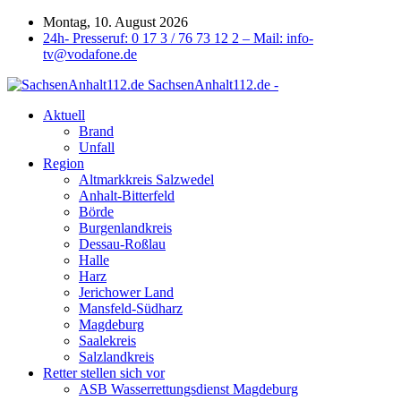
Montag, 10. August 2026
24h- Presseruf: 0 17 3 / 76 73 12 2 – Mail: info-
tv@vodafone.de
SachsenAnhalt112.de -
Aktuell
Brand
Unfall
Region
Altmarkkreis Salzwedel
Anhalt-Bitterfeld
Börde
Burgenlandkreis
Dessau-Roßlau
Halle
Harz
Jerichower Land
Mansfeld-Südharz
Magdeburg
Saalekreis
Salzlandkreis
Retter stellen sich vor
ASB Wasserrettungsdienst Magdeburg