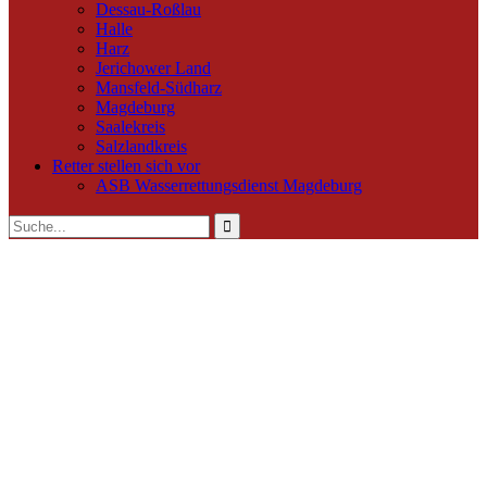
Dessau-Roßlau
Halle
Harz
Jerichower Land
Mansfeld-Südharz
Magdeburg
Saalekreis
Salzlandkreis
Retter stellen sich vor
ASB Wasserrettungsdienst Magdeburg