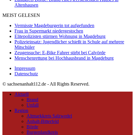
Altenhausen
MEIST GELESEN
Vermisste Magdeburgerin tot aufgefunden
Frau in Supermarkt niedergestochen
Elitepolizisten stürmen Wohnung in Magdeburg
Polizeieinsatz: Jugendlicher schießt in Schule auf mehrere
Mitschüler
Zeugensuche: E-Bike Fahrer stirbt bei Calvörde
Menschenrettung bei Hochhausbrand in Magdeburg
Impressum
Datenschutz
© sachsenanhalt112.de - All Rights Reserved.
Aktuell
Brand
Unfall
Region
Altmarkkreis Salzwedel
Anhalt-Bitterfeld
Börde
Burgenlandkreis