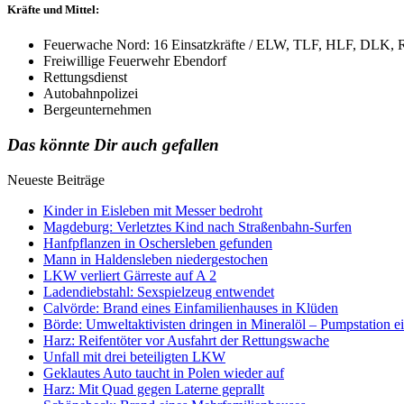
Kräfte und Mittel:
Feuerwache Nord: 16 Einsatzkräfte / ELW, TLF, HLF, DLK,
Freiwillige Feuerwehr Ebendorf
Rettungsdienst
Autobahnpolizei
Bergeunternehmen
Das könnte Dir auch gefallen
Neueste Beiträge
Kinder in Eisleben mit Messer bedroht
Magdeburg: Verletztes Kind nach Straßenbahn-Surfen
Hanfpflanzen in Oschersleben gefunden
Mann in Haldensleben niedergestochen
LKW verliert Gärreste auf A 2
Ladendiebstahl: Sexspielzeug entwendet
Calvörde: Brand eines Einfamilienhauses in Klüden
Börde: Umweltaktivisten dringen in Mineralöl – Pumpstation e
Harz: Reifentöter vor Ausfahrt der Rettungswache
Unfall mit drei beteiligten LKW
Geklautes Auto taucht in Polen wieder auf
Harz: Mit Quad gegen Laterne geprallt