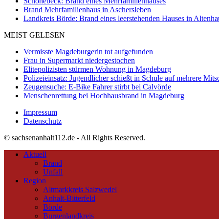
Schönebeck: Brand eines Mehrfamilienhauses
Brand Mehrfamilienhaus in Aschersleben
Landkreis Börde: Brand eines leerstehenden Hauses in Altenh
MEIST GELESEN
Vermisste Magdeburgerin tot aufgefunden
Frau in Supermarkt niedergestochen
Elitepolizisten stürmen Wohnung in Magdeburg
Polizeieinsatz: Jugendlicher schießt in Schule auf mehrere Mits
Zeugensuche: E-Bike Fahrer stirbt bei Calvörde
Menschenrettung bei Hochhausbrand in Magdeburg
Impressum
Datenschutz
© sachsenanhalt112.de - All Rights Reserved.
Aktuell
Brand
Unfall
Region
Altmarkkreis Salzwedel
Anhalt-Bitterfeld
Börde
Burgenlandkreis