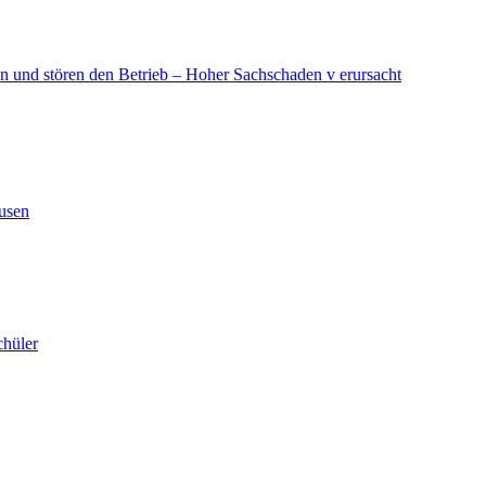
in und stören den Betrieb – Hoher Sachschaden v erursacht
ausen
chüler