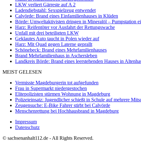
LKW verliert Gärreste auf A 2
Ladendiebstahl: Sexspielzeug entwendet
Calvörde: Brand eines Einfamilienhauses in Klüden
Börde: Umweltaktivisten dringen in Mineralöl – Pumpstation e
Harz: Reifentöter vor Ausfahrt der Rettungswache
Unfall mit drei beteiligten LKW
Geklautes Auto taucht in Polen wieder auf
Harz: Mit Quad gegen Laterne geprallt
Schönebeck: Brand eines Mehrfamilienhauses
Brand Mehrfamilienhaus in Aschersleben
Landkreis Börde: Brand eines leerstehenden Hauses in Altenh
MEIST GELESEN
Vermisste Magdeburgerin tot aufgefunden
Frau in Supermarkt niedergestochen
Elitepolizisten stürmen Wohnung in Magdeburg
Polizeieinsatz: Jugendlicher schießt in Schule auf mehrere Mits
Zeugensuche: E-Bike Fahrer stirbt bei Calvörde
Menschenrettung bei Hochhausbrand in Magdeburg
Impressum
Datenschutz
© sachsenanhalt112.de - All Rights Reserved.