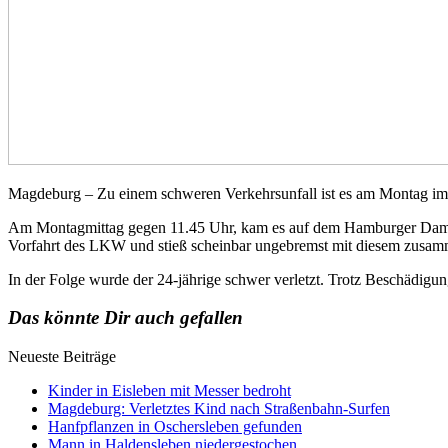
Magdeburg – Zu einem schweren Verkehrsunfall ist es am Montag i
Am Montagmittag gegen 11.45 Uhr, kam es auf dem Hamburger Damm z
Vorfahrt des LKW und stieß scheinbar ungebremst mit diesem zusam
In der Folge wurde der 24-jährige schwer verletzt. Trotz Beschädigun
Das könnte Dir auch gefallen
Neueste Beiträge
Kinder in Eisleben mit Messer bedroht
Magdeburg: Verletztes Kind nach Straßenbahn-Surfen
Hanfpflanzen in Oschersleben gefunden
Mann in Haldensleben niedergestochen