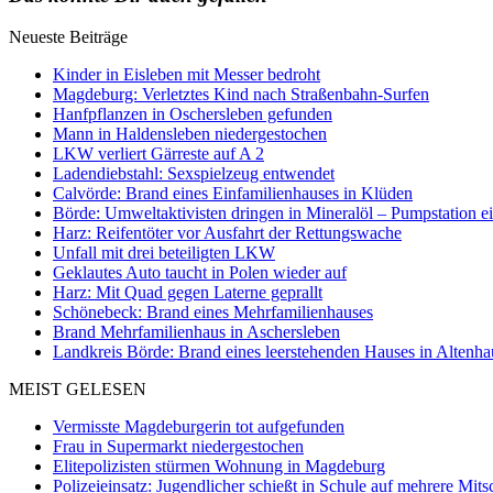
Neueste Beiträge
Kinder in Eisleben mit Messer bedroht
Magdeburg: Verletztes Kind nach Straßenbahn-Surfen
Hanfpflanzen in Oschersleben gefunden
Mann in Haldensleben niedergestochen
LKW verliert Gärreste auf A 2
Ladendiebstahl: Sexspielzeug entwendet
Calvörde: Brand eines Einfamilienhauses in Klüden
Börde: Umweltaktivisten dringen in Mineralöl – Pumpstation e
Harz: Reifentöter vor Ausfahrt der Rettungswache
Unfall mit drei beteiligten LKW
Geklautes Auto taucht in Polen wieder auf
Harz: Mit Quad gegen Laterne geprallt
Schönebeck: Brand eines Mehrfamilienhauses
Brand Mehrfamilienhaus in Aschersleben
Landkreis Börde: Brand eines leerstehenden Hauses in Altenh
MEIST GELESEN
Vermisste Magdeburgerin tot aufgefunden
Frau in Supermarkt niedergestochen
Elitepolizisten stürmen Wohnung in Magdeburg
Polizeieinsatz: Jugendlicher schießt in Schule auf mehrere Mits