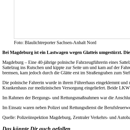
Foto: Blaulichtreporter Sachsen-Anhalt Nord
Bei Magdeburg ist ein Lastwagen wegen Glatteis umgestürzt. Di
Magdeburg – Eine 40-jährige polnische Fahrzeugführerin eines Satte
Sattelzug ins Rutschen und kippte zur Seite um und kam auf der Fah
bremsen, kam jedoch durch die Glätte erst im Straßengraben zum Ste
Die polnische Fahrerin wurde in ihrem Führerhaus eingeklemmt und m
Krankenhaus zur medizinischen Versorgung eingeliefert. Beide LKW 
Im Rahmen der Bergungs- und Rettungsmaßnahmen war die Anschlussst
Im Einsatz waren neben Polizei und Rettungsdienst die Berufsfeuerw
Quelle: Polizeiinspektion Magdeburg, Zentraler Verkehrs- und Autob
Das könnte Dir auch gefallen