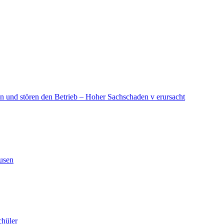
in und stören den Betrieb – Hoher Sachschaden v erursacht
ausen
chüler