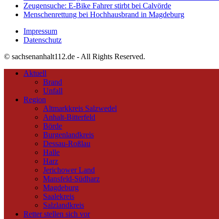
Zeugensuche: E-Bike Fahrer stirbt bei Calvörde
Menschenrettung bei Hochhausbrand in Magdeburg
Impressum
Datenschutz
© sachsenanhalt112.de - All Rights Reserved.
Aktuell
Brand
Unfall
Region
Altmarkkreis Salzwedel
Anhalt-Bitterfeld
Börde
Burgenlandkreis
Dessau-Roßlau
Halle
Harz
Jerichower Land
Mansfeld-Südharz
Magdeburg
Saalekreis
Salzlandkreis
Retter stellen sich vor