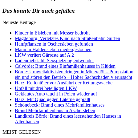
Das könnte Dir auch gefallen
Neueste Beiträge
Kinder in Eisleben mit Messer bedroht
Magdeburg: Verletztes Kind nach Straßenbahn-Surfen
Hanfpflanzen in Oschersleben gefunden
Mann in Haldensleben niedergestochen
LKW verliert Gärreste auf A 2
Ladendiebstahl: Sexspielzeug entwendet
Calvörde: Brand eines Einfamilienhauses in Klüden
Börde: Umweltaktivisten dringen in Mineralöl – Pumpstation
ein und stören den Betrieb – Hoher Sachschaden v erursacht
Harz: Reifentöter vor Ausfahrt der Rettungswache
Unfall mit drei beteiligten LKW
Geklautes Auto taucht in Polen wieder auf
Harz: Mit Quad gegen Laterne geprallt
Schönebeck: Brand eines Mehrfamilienhauses
Brand Mehrfamilienhaus in Aschersleben
Landkreis Börde: Brand eines leerstehenden Hauses in
Altenhausen
MEIST GELESEN