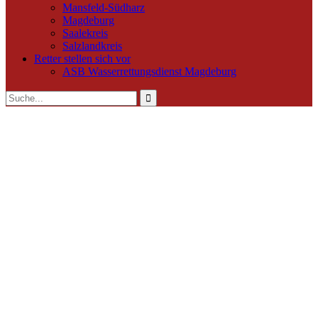
Mansfeld-Südharz
Magdeburg
Saalekreis
Salzlandkreis
Retter stellen sich vor
ASB Wasserrettungsdienst Magdeburg