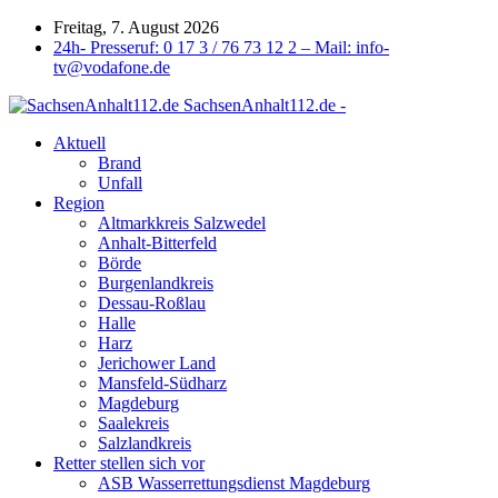
Freitag, 7. August 2026
24h- Presseruf: 0 17 3 / 76 73 12 2 – Mail: info-
tv@vodafone.de
SachsenAnhalt112.de -
Aktuell
Brand
Unfall
Region
Altmarkkreis Salzwedel
Anhalt-Bitterfeld
Börde
Burgenlandkreis
Dessau-Roßlau
Halle
Harz
Jerichower Land
Mansfeld-Südharz
Magdeburg
Saalekreis
Salzlandkreis
Retter stellen sich vor
ASB Wasserrettungsdienst Magdeburg