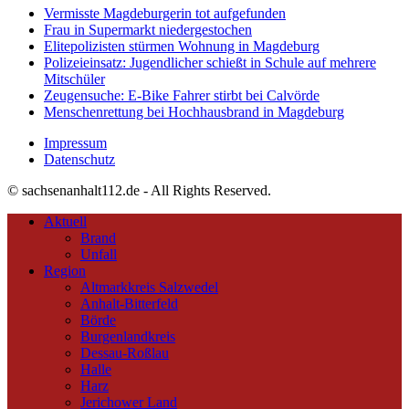
Vermisste Magdeburgerin tot aufgefunden
Frau in Supermarkt niedergestochen
Elitepolizisten stürmen Wohnung in Magdeburg
Polizeieinsatz: Jugendlicher schießt in Schule auf mehrere
Mitschüler
Zeugensuche: E-Bike Fahrer stirbt bei Calvörde
Menschenrettung bei Hochhausbrand in Magdeburg
Impressum
Datenschutz
© sachsenanhalt112.de - All Rights Reserved.
Aktuell
Brand
Unfall
Region
Altmarkkreis Salzwedel
Anhalt-Bitterfeld
Börde
Burgenlandkreis
Dessau-Roßlau
Halle
Harz
Jerichower Land