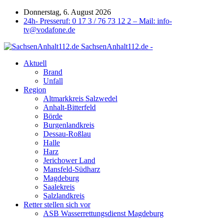
Donnerstag, 6. August 2026
24h- Presseruf: 0 17 3 / 76 73 12 2 – Mail: info-
tv@vodafone.de
SachsenAnhalt112.de -
Aktuell
Brand
Unfall
Region
Altmarkkreis Salzwedel
Anhalt-Bitterfeld
Börde
Burgenlandkreis
Dessau-Roßlau
Halle
Harz
Jerichower Land
Mansfeld-Südharz
Magdeburg
Saalekreis
Salzlandkreis
Retter stellen sich vor
ASB Wasserrettungsdienst Magdeburg