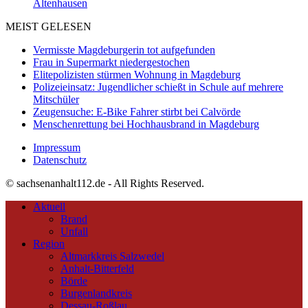
Altenhausen
MEIST GELESEN
Vermisste Magdeburgerin tot aufgefunden
Frau in Supermarkt niedergestochen
Elitepolizisten stürmen Wohnung in Magdeburg
Polizeieinsatz: Jugendlicher schießt in Schule auf mehrere
Mitschüler
Zeugensuche: E-Bike Fahrer stirbt bei Calvörde
Menschenrettung bei Hochhausbrand in Magdeburg
Impressum
Datenschutz
© sachsenanhalt112.de - All Rights Reserved.
Aktuell
Brand
Unfall
Region
Altmarkkreis Salzwedel
Anhalt-Bitterfeld
Börde
Burgenlandkreis
Dessau-Roßlau