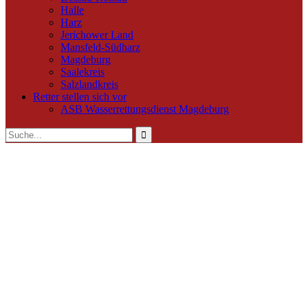
Halle
Harz
Jerichower Land
Mansfeld-Südharz
Magdeburg
Saalekreis
Salzlandkreis
Retter stellen sich vor
ASB Wasserrettungsdienst Magdeburg