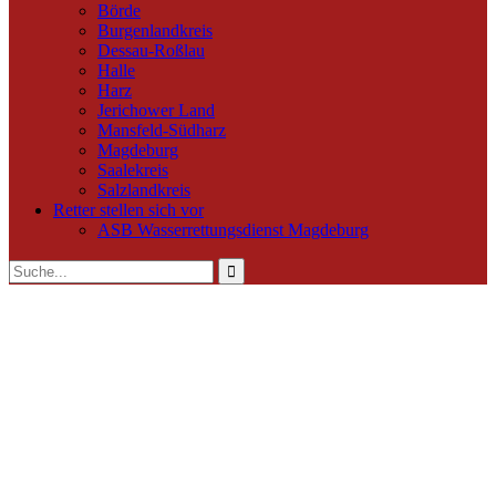
Börde
Burgenlandkreis
Dessau-Roßlau
Halle
Harz
Jerichower Land
Mansfeld-Südharz
Magdeburg
Saalekreis
Salzlandkreis
Retter stellen sich vor
ASB Wasserrettungsdienst Magdeburg