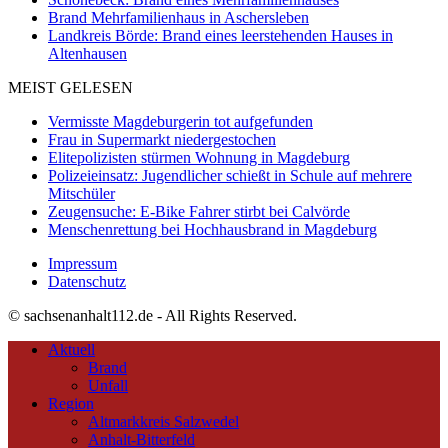
Brand Mehrfamilienhaus in Aschersleben
Landkreis Börde: Brand eines leerstehenden Hauses in
Altenhausen
MEIST GELESEN
Vermisste Magdeburgerin tot aufgefunden
Frau in Supermarkt niedergestochen
Elitepolizisten stürmen Wohnung in Magdeburg
Polizeieinsatz: Jugendlicher schießt in Schule auf mehrere
Mitschüler
Zeugensuche: E-Bike Fahrer stirbt bei Calvörde
Menschenrettung bei Hochhausbrand in Magdeburg
Impressum
Datenschutz
© sachsenanhalt112.de - All Rights Reserved.
Aktuell
Brand
Unfall
Region
Altmarkkreis Salzwedel
Anhalt-Bitterfeld