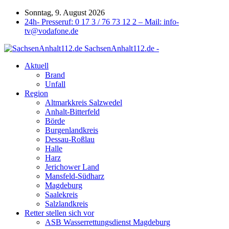
Sonntag, 9. August 2026
24h- Presseruf: 0 17 3 / 76 73 12 2 – Mail: info-
tv@vodafone.de
SachsenAnhalt112.de -
Aktuell
Brand
Unfall
Region
Altmarkkreis Salzwedel
Anhalt-Bitterfeld
Börde
Burgenlandkreis
Dessau-Roßlau
Halle
Harz
Jerichower Land
Mansfeld-Südharz
Magdeburg
Saalekreis
Salzlandkreis
Retter stellen sich vor
ASB Wasserrettungsdienst Magdeburg