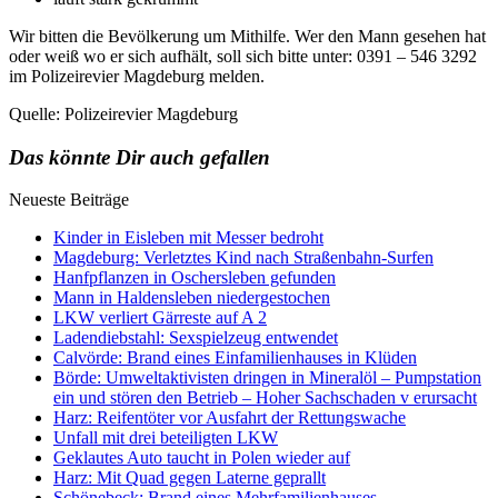
Wir bitten die Bevölkerung um Mithilfe. Wer den Mann gesehen hat
oder weiß wo er sich aufhält, soll sich bitte unter: 0391 – 546 3292
im Polizeirevier Magdeburg melden.
Quelle: Polizeirevier Magdeburg
Das könnte Dir auch gefallen
Neueste Beiträge
Kinder in Eisleben mit Messer bedroht
Magdeburg: Verletztes Kind nach Straßenbahn-Surfen
Hanfpflanzen in Oschersleben gefunden
Mann in Haldensleben niedergestochen
LKW verliert Gärreste auf A 2
Ladendiebstahl: Sexspielzeug entwendet
Calvörde: Brand eines Einfamilienhauses in Klüden
Börde: Umweltaktivisten dringen in Mineralöl – Pumpstation
ein und stören den Betrieb – Hoher Sachschaden v erursacht
Harz: Reifentöter vor Ausfahrt der Rettungswache
Unfall mit drei beteiligten LKW
Geklautes Auto taucht in Polen wieder auf
Harz: Mit Quad gegen Laterne geprallt
Schönebeck: Brand eines Mehrfamilienhauses