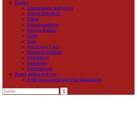
Region
Altmarkkreis Salzwedel
Anhalt-Bitterfeld
Börde
Burgenlandkreis
Dessau-Roßlau
Halle
Harz
Jerichower Land
Mansfeld-Südharz
Magdeburg
Saalekreis
Salzlandkreis
Retter stellen sich vor
ASB Wasserrettungsdienst Magdeburg