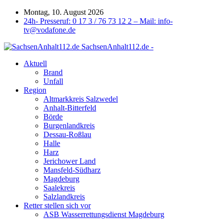
Montag, 10. August 2026
24h- Presseruf: 0 17 3 / 76 73 12 2 – Mail: info-
tv@vodafone.de
SachsenAnhalt112.de -
Aktuell
Brand
Unfall
Region
Altmarkkreis Salzwedel
Anhalt-Bitterfeld
Börde
Burgenlandkreis
Dessau-Roßlau
Halle
Harz
Jerichower Land
Mansfeld-Südharz
Magdeburg
Saalekreis
Salzlandkreis
Retter stellen sich vor
ASB Wasserrettungsdienst Magdeburg