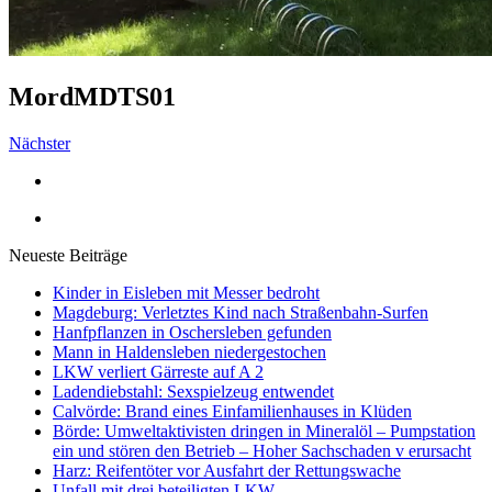
MordMDTS01
Nächster
Neueste Beiträge
Kinder in Eisleben mit Messer bedroht
Magdeburg: Verletztes Kind nach Straßenbahn-Surfen
Hanfpflanzen in Oschersleben gefunden
Mann in Haldensleben niedergestochen
LKW verliert Gärreste auf A 2
Ladendiebstahl: Sexspielzeug entwendet
Calvörde: Brand eines Einfamilienhauses in Klüden
Börde: Umweltaktivisten dringen in Mineralöl – Pumpstation
ein und stören den Betrieb – Hoher Sachschaden v erursacht
Harz: Reifentöter vor Ausfahrt der Rettungswache
Unfall mit drei beteiligten LKW