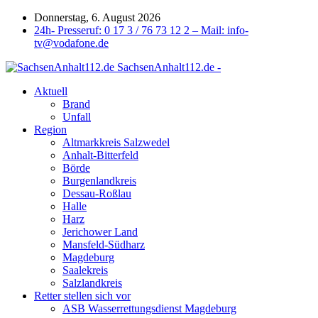
Donnerstag, 6. August 2026
24h- Presseruf: 0 17 3 / 76 73 12 2 – Mail: info-
tv@vodafone.de
SachsenAnhalt112.de -
Aktuell
Brand
Unfall
Region
Altmarkkreis Salzwedel
Anhalt-Bitterfeld
Börde
Burgenlandkreis
Dessau-Roßlau
Halle
Harz
Jerichower Land
Mansfeld-Südharz
Magdeburg
Saalekreis
Salzlandkreis
Retter stellen sich vor
ASB Wasserrettungsdienst Magdeburg