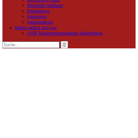
Mansfeld-Südharz
Magdeburg
Saalekreis
Salzlandkreis
Retter stellen sich vor
ASB Wasserrettungsdienst Magdeburg