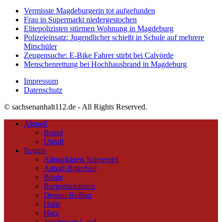
Vermisste Magdeburgerin tot aufgefunden
Frau in Supermarkt niedergestochen
Elitepolizisten stürmen Wohnung in Magdeburg
Polizeieinsatz: Jugendlicher schießt in Schule auf mehrere
Mitschüler
Zeugensuche: E-Bike Fahrer stirbt bei Calvörde
Menschenrettung bei Hochhausbrand in Magdeburg
Impressum
Datenschutz
© sachsenanhalt112.de - All Rights Reserved.
Aktuell
Brand
Unfall
Region
Altmarkkreis Salzwedel
Anhalt-Bitterfeld
Börde
Burgenlandkreis
Dessau-Roßlau
Halle
Harz
Jerichower Land