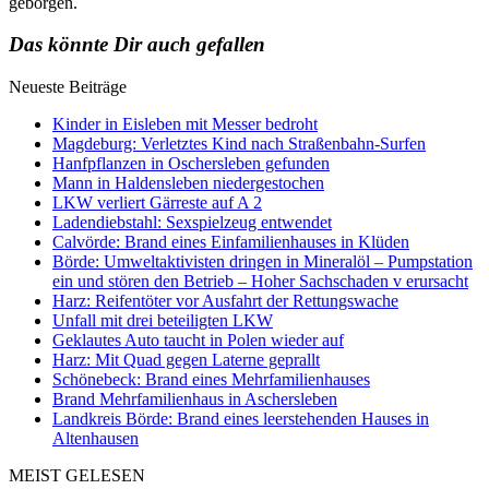
geborgen.
Das könnte Dir auch gefallen
Neueste Beiträge
Kinder in Eisleben mit Messer bedroht
Magdeburg: Verletztes Kind nach Straßenbahn-Surfen
Hanfpflanzen in Oschersleben gefunden
Mann in Haldensleben niedergestochen
LKW verliert Gärreste auf A 2
Ladendiebstahl: Sexspielzeug entwendet
Calvörde: Brand eines Einfamilienhauses in Klüden
Börde: Umweltaktivisten dringen in Mineralöl – Pumpstation
ein und stören den Betrieb – Hoher Sachschaden v erursacht
Harz: Reifentöter vor Ausfahrt der Rettungswache
Unfall mit drei beteiligten LKW
Geklautes Auto taucht in Polen wieder auf
Harz: Mit Quad gegen Laterne geprallt
Schönebeck: Brand eines Mehrfamilienhauses
Brand Mehrfamilienhaus in Aschersleben
Landkreis Börde: Brand eines leerstehenden Hauses in
Altenhausen
MEIST GELESEN