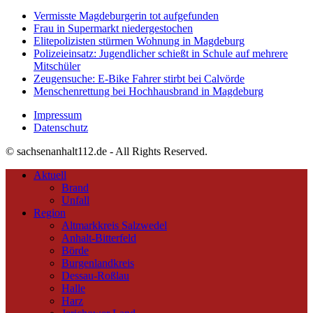
Vermisste Magdeburgerin tot aufgefunden
Frau in Supermarkt niedergestochen
Elitepolizisten stürmen Wohnung in Magdeburg
Polizeieinsatz: Jugendlicher schießt in Schule auf mehrere
Mitschüler
Zeugensuche: E-Bike Fahrer stirbt bei Calvörde
Menschenrettung bei Hochhausbrand in Magdeburg
Impressum
Datenschutz
© sachsenanhalt112.de - All Rights Reserved.
Aktuell
Brand
Unfall
Region
Altmarkkreis Salzwedel
Anhalt-Bitterfeld
Börde
Burgenlandkreis
Dessau-Roßlau
Halle
Harz