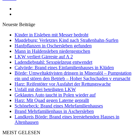
Neueste Beiträge
Kinder in Eisleben mit Messer bedroht
Magdeburg: Verletztes Kind nach Straßenbahn-Surfen
Hanfpflanzen in Oschersleben gefunden
Mann in Haldensleben niedergestochen
LKW verliert Gärreste auf A 2
Ladendiebstahl: Sexspielzeug entwendet
Calvörde: Brand eines Einfamilienhauses in Klüden
Börde: Umweltaktivisten dringen in Mineralöl – Pumpstation
ein und stören den Betrieb – Hoher Sachschaden v erursacht
Harz: Reifentöter vor Ausfahrt der Rettungswache
Unfall mit drei beteiligten LKW
Geklautes Auto taucht in Polen wieder auf
Harz: Mit Quad gegen Laterne geprallt
Schönebeck: Brand eines Mehrfamilienhauses
Brand Mehrfamilienhaus in Aschersleben
Landkreis Börde: Brand eines leerstehenden Hauses in
Altenhausen
MEIST GELESEN