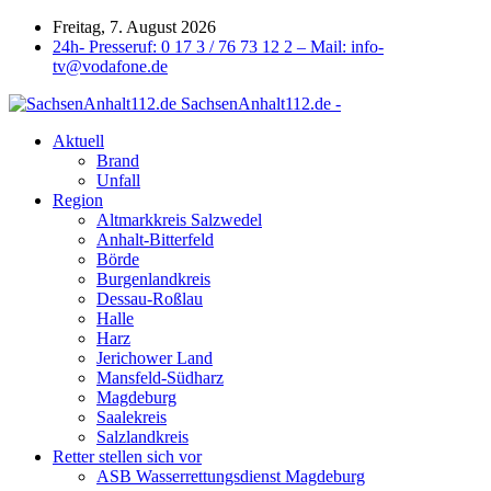
Freitag, 7. August 2026
24h- Presseruf: 0 17 3 / 76 73 12 2 – Mail: info-
tv@vodafone.de
SachsenAnhalt112.de -
Aktuell
Brand
Unfall
Region
Altmarkkreis Salzwedel
Anhalt-Bitterfeld
Börde
Burgenlandkreis
Dessau-Roßlau
Halle
Harz
Jerichower Land
Mansfeld-Südharz
Magdeburg
Saalekreis
Salzlandkreis
Retter stellen sich vor
ASB Wasserrettungsdienst Magdeburg