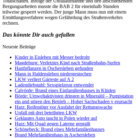
Totalschaden. Infolge der Unfallaufnahme und den anschließenden
Bergungsarbeiten musste die BAB 2 für eineinhalb Stunden
teilweise gesperrt werden. Der junge Mann muss nun mit einem
Ermittlungsverfahren wegen Gefährdung des Straßenverkehrs
rechnen.
Das könnte Dir auch gefallen
Neueste Beiträge
Kinder in Eisleben mit Messer bedroht
Magdeburg: Verletztes Kind nach Straßenbahn-Surfen
Hanfpflanzen in Oschersleben gefunden
Mann in Haldensleben niedergestochen
LKW verliert Gärreste auf A 2
Ladendiebstahl: Sexspielzeug entwendet
Calvörde: Brand eines Einfamilienhauses in Klüden
Börde: Umweltaktivisten dringen in Mineralöl – Pumpstation
ein und stören den Betrieb – Hoher Sachschaden v erursacht
Harz: Reifentöter vor Ausfahrt der Rettungswache
Unfall mit drei beteiligten LKW
Geklautes Auto taucht in Polen wieder auf
Harz: Mit Quad gegen Laterne geprallt
Schönebeck: Brand eines Mehrfamilienhauses
Brand Mehrfamilienhaus in Aschersleben