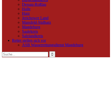
Dessau-Roßlau
Halle
Harz
Jerichower Land
Mansfeld-Südharz
Magdeburg
Saalekreis
Salzlandkreis
Retter stellen sich vor
ASB Wasserrettungsdienst Magdeburg