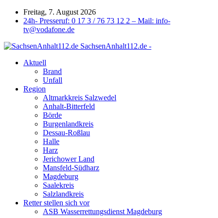
Freitag, 7. August 2026
24h- Presseruf: 0 17 3 / 76 73 12 2 – Mail: info-
tv@vodafone.de
SachsenAnhalt112.de -
Aktuell
Brand
Unfall
Region
Altmarkkreis Salzwedel
Anhalt-Bitterfeld
Börde
Burgenlandkreis
Dessau-Roßlau
Halle
Harz
Jerichower Land
Mansfeld-Südharz
Magdeburg
Saalekreis
Salzlandkreis
Retter stellen sich vor
ASB Wasserrettungsdienst Magdeburg