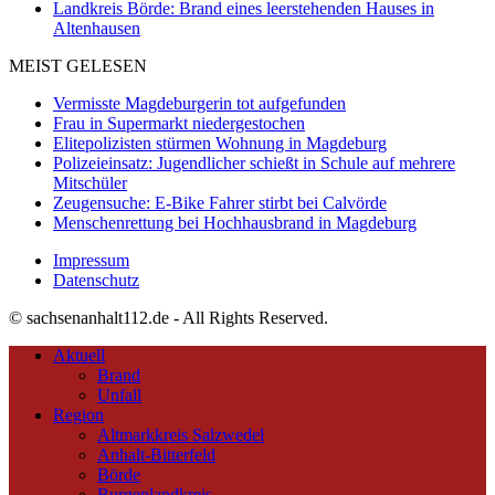
Landkreis Börde: Brand eines leerstehenden Hauses in
Altenhausen
MEIST GELESEN
Vermisste Magdeburgerin tot aufgefunden
Frau in Supermarkt niedergestochen
Elitepolizisten stürmen Wohnung in Magdeburg
Polizeieinsatz: Jugendlicher schießt in Schule auf mehrere
Mitschüler
Zeugensuche: E-Bike Fahrer stirbt bei Calvörde
Menschenrettung bei Hochhausbrand in Magdeburg
Impressum
Datenschutz
© sachsenanhalt112.de - All Rights Reserved.
Aktuell
Brand
Unfall
Region
Altmarkkreis Salzwedel
Anhalt-Bitterfeld
Börde
Burgenlandkreis