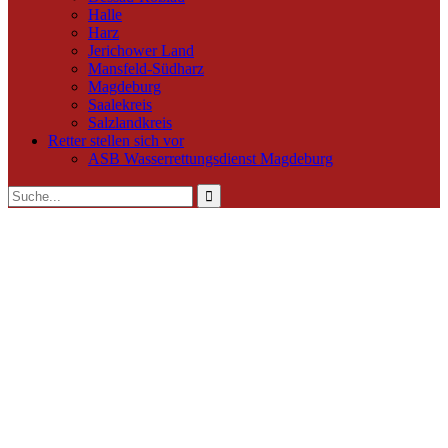
Halle
Harz
Jerichower Land
Mansfeld-Südharz
Magdeburg
Saalekreis
Salzlandkreis
Retter stellen sich vor
ASB Wasserrettungsdienst Magdeburg