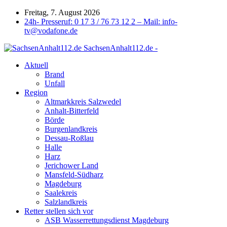
Freitag, 7. August 2026
24h- Presseruf: 0 17 3 / 76 73 12 2 – Mail: info-
tv@vodafone.de
SachsenAnhalt112.de -
Aktuell
Brand
Unfall
Region
Altmarkkreis Salzwedel
Anhalt-Bitterfeld
Börde
Burgenlandkreis
Dessau-Roßlau
Halle
Harz
Jerichower Land
Mansfeld-Südharz
Magdeburg
Saalekreis
Salzlandkreis
Retter stellen sich vor
ASB Wasserrettungsdienst Magdeburg