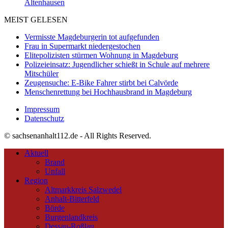
Altenhausen
MEIST GELESEN
Vermisste Magdeburgerin tot aufgefunden
Frau in Supermarkt niedergestochen
Elitepolizisten stürmen Wohnung in Magdeburg
Polizeieinsatz: Jugendlicher schießt in Schule auf mehrere
Mitschüler
Zeugensuche: E-Bike Fahrer stirbt bei Calvörde
Menschenrettung bei Hochhausbrand in Magdeburg
Impressum
Datenschutz
© sachsenanhalt112.de - All Rights Reserved.
Aktuell
Brand
Unfall
Region
Altmarkkreis Salzwedel
Anhalt-Bitterfeld
Börde
Burgenlandkreis
Dessau-Roßlau