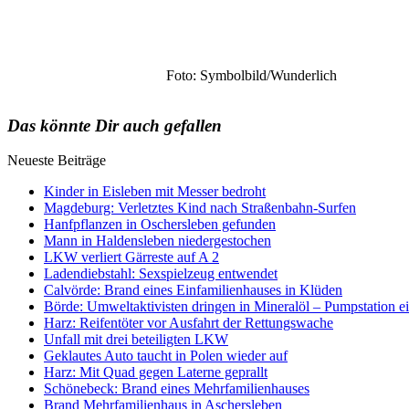
Foto: Symbolbild/Wunderlich
Das könnte Dir auch gefallen
Neueste Beiträge
Kinder in Eisleben mit Messer bedroht
Magdeburg: Verletztes Kind nach Straßenbahn-Surfen
Hanfpflanzen in Oschersleben gefunden
Mann in Haldensleben niedergestochen
LKW verliert Gärreste auf A 2
Ladendiebstahl: Sexspielzeug entwendet
Calvörde: Brand eines Einfamilienhauses in Klüden
Börde: Umweltaktivisten dringen in Mineralöl – Pumpstation e
Harz: Reifentöter vor Ausfahrt der Rettungswache
Unfall mit drei beteiligten LKW
Geklautes Auto taucht in Polen wieder auf
Harz: Mit Quad gegen Laterne geprallt
Schönebeck: Brand eines Mehrfamilienhauses
Brand Mehrfamilienhaus in Aschersleben