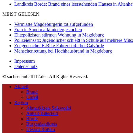
Landkreis Börde: Brand eines leerstehenden Hauses in Altenh
MEIST GELESEN
Vermisste Magdeburgerin tot aufgefunden
Frau in Supermarkt niedergestochen
Elitepolizisten stürmen Wohnung in Magdeburg
Polizeieinsatz: Jugendlicher schießt in Schule auf mehrere Mits
Zeugensuche: E-Bike Fahrer stirbt bei Calvörde
Menschenrettung bei Hochhausbrand in Magdeburg
Impressum
Datenschutz
© sachsenanhalt112.de - All Rights Reserved.
Aktuell
Brand
Unfall
Region
Altmarkkreis Salzwedel
Anhalt-Bitterfeld
Börde
Burgenlandkreis
Dessau-Roßlau