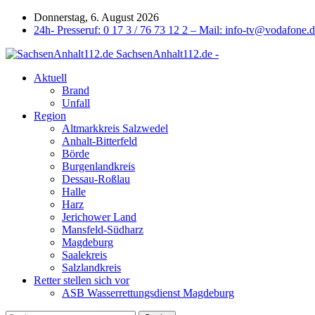
Donnerstag, 6. August 2026
24h- Presseruf: 0 17 3 / 76 73 12 2 – Mail: info-tv@vodafone.
SachsenAnhalt112.de -
Aktuell
Brand
Unfall
Region
Altmarkkreis Salzwedel
Anhalt-Bitterfeld
Börde
Burgenlandkreis
Dessau-Roßlau
Halle
Harz
Jerichower Land
Mansfeld-Südharz
Magdeburg
Saalekreis
Salzlandkreis
Retter stellen sich vor
ASB Wasserrettungsdienst Magdeburg