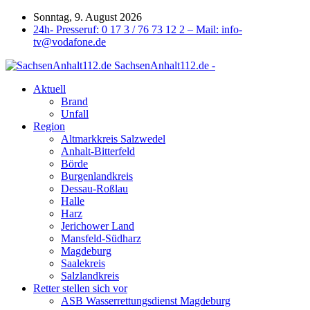
Sonntag, 9. August 2026
24h- Presseruf: 0 17 3 / 76 73 12 2 – Mail: info-
tv@vodafone.de
SachsenAnhalt112.de -
Aktuell
Brand
Unfall
Region
Altmarkkreis Salzwedel
Anhalt-Bitterfeld
Börde
Burgenlandkreis
Dessau-Roßlau
Halle
Harz
Jerichower Land
Mansfeld-Südharz
Magdeburg
Saalekreis
Salzlandkreis
Retter stellen sich vor
ASB Wasserrettungsdienst Magdeburg