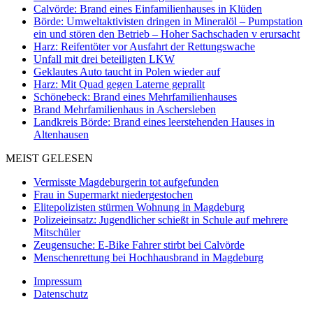
Calvörde: Brand eines Einfamilienhauses in Klüden
Börde: Umweltaktivisten dringen in Mineralöl – Pumpstation
ein und stören den Betrieb – Hoher Sachschaden v erursacht
Harz: Reifentöter vor Ausfahrt der Rettungswache
Unfall mit drei beteiligten LKW
Geklautes Auto taucht in Polen wieder auf
Harz: Mit Quad gegen Laterne geprallt
Schönebeck: Brand eines Mehrfamilienhauses
Brand Mehrfamilienhaus in Aschersleben
Landkreis Börde: Brand eines leerstehenden Hauses in
Altenhausen
MEIST GELESEN
Vermisste Magdeburgerin tot aufgefunden
Frau in Supermarkt niedergestochen
Elitepolizisten stürmen Wohnung in Magdeburg
Polizeieinsatz: Jugendlicher schießt in Schule auf mehrere
Mitschüler
Zeugensuche: E-Bike Fahrer stirbt bei Calvörde
Menschenrettung bei Hochhausbrand in Magdeburg
Impressum
Datenschutz