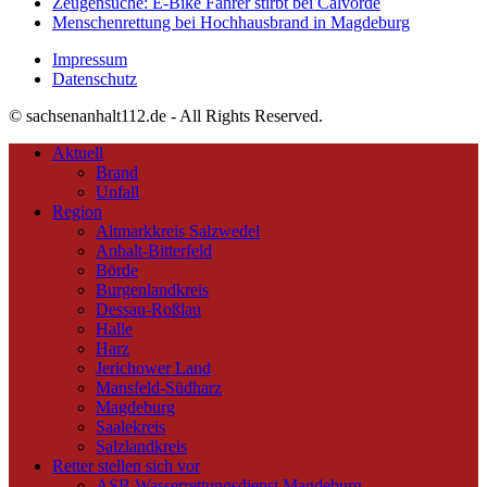
Zeugensuche: E-Bike Fahrer stirbt bei Calvörde
Menschenrettung bei Hochhausbrand in Magdeburg
Impressum
Datenschutz
© sachsenanhalt112.de - All Rights Reserved.
Aktuell
Brand
Unfall
Region
Altmarkkreis Salzwedel
Anhalt-Bitterfeld
Börde
Burgenlandkreis
Dessau-Roßlau
Halle
Harz
Jerichower Land
Mansfeld-Südharz
Magdeburg
Saalekreis
Salzlandkreis
Retter stellen sich vor
ASB Wasserrettungsdienst Magdeburg