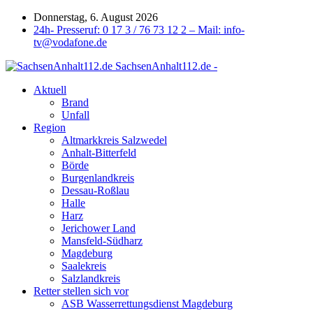
Donnerstag, 6. August 2026
24h- Presseruf: 0 17 3 / 76 73 12 2 – Mail: info-
tv@vodafone.de
SachsenAnhalt112.de -
Aktuell
Brand
Unfall
Region
Altmarkkreis Salzwedel
Anhalt-Bitterfeld
Börde
Burgenlandkreis
Dessau-Roßlau
Halle
Harz
Jerichower Land
Mansfeld-Südharz
Magdeburg
Saalekreis
Salzlandkreis
Retter stellen sich vor
ASB Wasserrettungsdienst Magdeburg