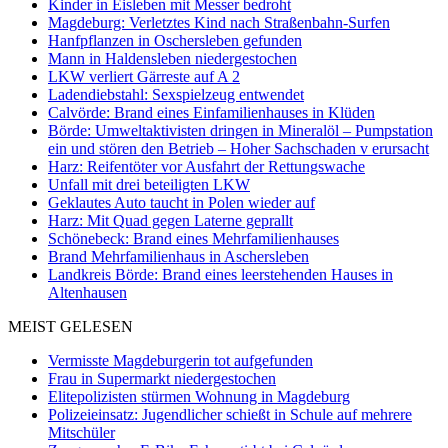
Kinder in Eisleben mit Messer bedroht
Magdeburg: Verletztes Kind nach Straßenbahn-Surfen
Hanfpflanzen in Oschersleben gefunden
Mann in Haldensleben niedergestochen
LKW verliert Gärreste auf A 2
Ladendiebstahl: Sexspielzeug entwendet
Calvörde: Brand eines Einfamilienhauses in Klüden
Börde: Umweltaktivisten dringen in Mineralöl – Pumpstation
ein und stören den Betrieb – Hoher Sachschaden v erursacht
Harz: Reifentöter vor Ausfahrt der Rettungswache
Unfall mit drei beteiligten LKW
Geklautes Auto taucht in Polen wieder auf
Harz: Mit Quad gegen Laterne geprallt
Schönebeck: Brand eines Mehrfamilienhauses
Brand Mehrfamilienhaus in Aschersleben
Landkreis Börde: Brand eines leerstehenden Hauses in
Altenhausen
MEIST GELESEN
Vermisste Magdeburgerin tot aufgefunden
Frau in Supermarkt niedergestochen
Elitepolizisten stürmen Wohnung in Magdeburg
Polizeieinsatz: Jugendlicher schießt in Schule auf mehrere
Mitschüler