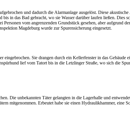
fgebrochen und dadurch die Alarmanlage ausgelöst. Diese akustische A
 bis in das Bad gebracht, wo sie Wasser darüber laufen ließen. Dies s
wei Personen vom angrenzenden Grundstück gesehen, aber aufgrund der
inspektion Magdeburg wurde zur Spurensicherung eingesetzt.
ter eingebrochen. Sie drangen durch ein Kellerfenster in das Gebäude
hund lief vom Tatort bis in die Letzlinger Straße, wo sich die Spur 
chen. Die unbekannten Täter gelangten in die Lagerhalle und entwendet
ätern mitgenommen. Erbeutet habe sie einen Hydraulikhammer, eine 