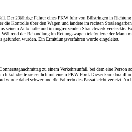
all. Der 23jährige Fahrer eines PKW fuhr von Bülstringen in Richtu
er die Kontrolle über den Wagen und landete im rechten Straßengarben
aus seinem Auto holte und im angrenzenden Strauchwerk versteckte. B
Während der Behandlung im Rettungswagen telefonierte der Mann mit s
 gefunden wurden. Ein Ermittlungsverfahren wurde eingeleitet.
erstagnachmittag zu einem Verkehrsunfall, bei dem eine Person schwe
ch kollidierte sie seitlich mit einem PKW Ford. Dieser kam daraufhin
d wurde dabei schwer und die Fahrerin des Passat leicht verletzt. An