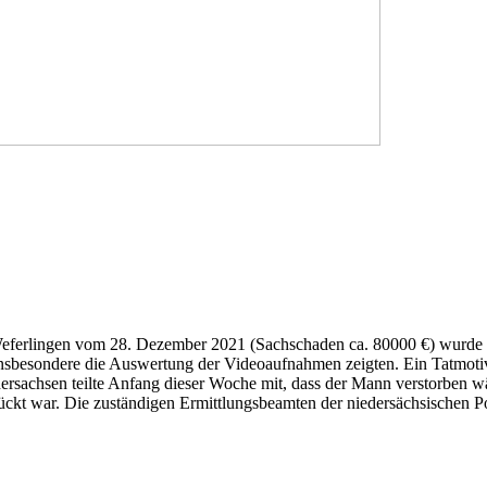
erlingen vom 28. Dezember 2021 (Sachschaden ca. 80000 €) wurde der
besondere die Auswertung der Videoaufnahmen zeigten. Ein Tatmotiv li
chsen teilte Anfang dieser Woche mit, dass der Mann verstorben wäre. 
lückt war. Die zuständigen Ermittlungsbeamten der niedersächsischen P