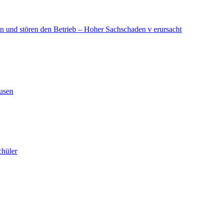
in und stören den Betrieb – Hoher Sachschaden v erursacht
ausen
chüler