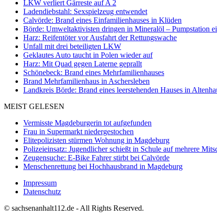
LKW verliert Gärreste auf A 2
Ladendiebstahl: Sexspielzeug entwendet
Calvörde: Brand eines Einfamilienhauses in Klüden
Börde: Umweltaktivisten dringen in Mineralöl – Pumpstation e
Harz: Reifentöter vor Ausfahrt der Rettungswache
Unfall mit drei beteiligten LKW
Geklautes Auto taucht in Polen wieder auf
Harz: Mit Quad gegen Laterne geprallt
Schönebeck: Brand eines Mehrfamilienhauses
Brand Mehrfamilienhaus in Aschersleben
Landkreis Börde: Brand eines leerstehenden Hauses in Altenh
MEIST GELESEN
Vermisste Magdeburgerin tot aufgefunden
Frau in Supermarkt niedergestochen
Elitepolizisten stürmen Wohnung in Magdeburg
Polizeieinsatz: Jugendlicher schießt in Schule auf mehrere Mits
Zeugensuche: E-Bike Fahrer stirbt bei Calvörde
Menschenrettung bei Hochhausbrand in Magdeburg
Impressum
Datenschutz
© sachsenanhalt112.de - All Rights Reserved.