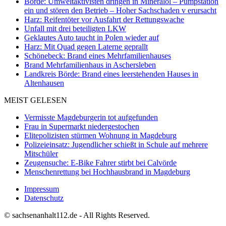
Börde: Umweltaktivisten dringen in Mineralöl – Pumpstation
ein und stören den Betrieb – Hoher Sachschaden v erursacht
Harz: Reifentöter vor Ausfahrt der Rettungswache
Unfall mit drei beteiligten LKW
Geklautes Auto taucht in Polen wieder auf
Harz: Mit Quad gegen Laterne geprallt
Schönebeck: Brand eines Mehrfamilienhauses
Brand Mehrfamilienhaus in Aschersleben
Landkreis Börde: Brand eines leerstehenden Hauses in
Altenhausen
MEIST GELESEN
Vermisste Magdeburgerin tot aufgefunden
Frau in Supermarkt niedergestochen
Elitepolizisten stürmen Wohnung in Magdeburg
Polizeieinsatz: Jugendlicher schießt in Schule auf mehrere
Mitschüler
Zeugensuche: E-Bike Fahrer stirbt bei Calvörde
Menschenrettung bei Hochhausbrand in Magdeburg
Impressum
Datenschutz
© sachsenanhalt112.de - All Rights Reserved.