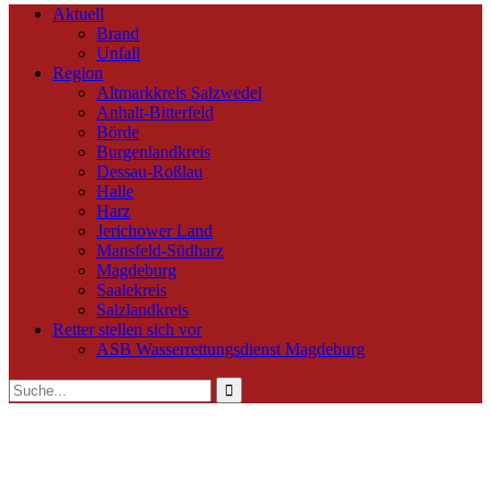
Aktuell
Brand
Unfall
Region
Altmarkkreis Salzwedel
Anhalt-Bitterfeld
Börde
Burgenlandkreis
Dessau-Roßlau
Halle
Harz
Jerichower Land
Mansfeld-Südharz
Magdeburg
Saalekreis
Salzlandkreis
Retter stellen sich vor
ASB Wasserrettungsdienst Magdeburg