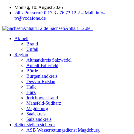
Montag, 10. August 2026
24h- Presseruf: 0 17 3 / 76 73 12 2 – Mail: info-
tv@vodafone.de
SachsenAnhalt112.de -
Aktuell
Brand
Unfall
Region
Altmarkkreis Salzwedel
Anhalt-Bitterfeld
Börde
Burgenlandkreis
Dessau-Roßlau
Halle
Harz
Jerichower Land
Mansfeld-Südharz
Magdeburg
Saalekreis
Salzlandkreis
Retter stellen sich vor
ASB Wasserrettungsdienst Magdeburg