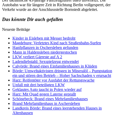
Der ukrainische 43-jährige Fahrzeugführer blieb unverletzt.
Die
Autobahn war für längere Zeit in Richtung Berlin vollgesperrt, der
Verkehr wurde an der Anschlussstelle Bornstedt abgeleitet.
Das könnte Dir auch gefallen
Neueste Beiträge
Kinder in Eisleben mit Messer bedroht
Magdeburg: Verletztes Kind nach Straßenbahn-Surfen
Hanfpflanzen in Oschersleben gefunden
Mann in Haldensleben niedergestochen
LKW verliert Gärreste auf A 2
Ladendiebstahl: Sexspielzeug entwendet
Calvörde: Brand eines Einfamilienhauses in Klüden
Börde: Umweltaktivisten dringen in Mineralöl – Pumpstation
ein und stören den Betrieb – Hoher Sachschaden v erursacht
Harz: Reifentöter vor Ausfahrt der Rettungswache
Unfall mit drei beteiligten LKW
Geklautes Auto taucht in Polen wieder auf
Harz: Mit Quad gegen Laterne geprallt
Schönebeck: Brand eines Mehrfamilienhauses
Brand Mehrfamilienhaus in Aschersleben
Landkreis Börde: Brand eines leerstehenden Hauses in
Altenhausen