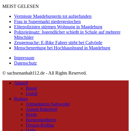
MEIST GELESEN
Vermisste Magdeburgerin tot aufgefunden
Frau in Supermarkt niedergestochen
Elitepolizisten stürmen Wohnung in Magdeburg
Polizeieinsatz: Jugendlicher schießt in Schule auf mehrere
Mitschüler
Zeugensuche: E-Bike Fahrer stirbt bei Calvörde
Menschenrettung bei Hochhausbrand in Magdeburg
Impressum
Datenschutz
© sachsenanhalt112.de - All Rights Reserved.
Aktuell
Brand
Unfall
Region
Altmarkkreis Salzwedel
Anhalt-Bitterfeld
Börde
Burgenlandkreis
Dessau-Roßlau
Halle