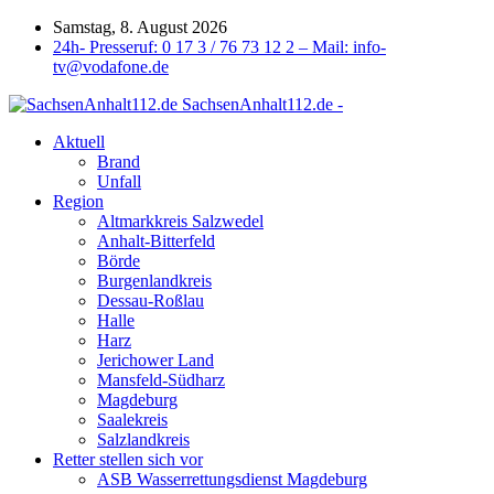
Samstag, 8. August 2026
24h- Presseruf: 0 17 3 / 76 73 12 2 – Mail: info-
tv@vodafone.de
SachsenAnhalt112.de -
Aktuell
Brand
Unfall
Region
Altmarkkreis Salzwedel
Anhalt-Bitterfeld
Börde
Burgenlandkreis
Dessau-Roßlau
Halle
Harz
Jerichower Land
Mansfeld-Südharz
Magdeburg
Saalekreis
Salzlandkreis
Retter stellen sich vor
ASB Wasserrettungsdienst Magdeburg