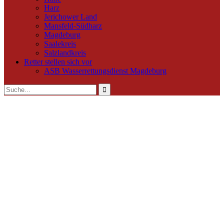
Harz
Jerichower Land
Mansfeld-Südharz
Magdeburg
Saalekreis
Salzlandkreis
Retter stellen sich vor
ASB Wasserrettungsdienst Magdeburg