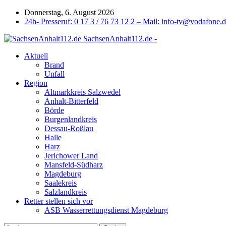
Donnerstag, 6. August 2026
24h- Presseruf: 0 17 3 / 76 73 12 2 – Mail: info-tv@vodafone.
SachsenAnhalt112.de -
Aktuell
Brand
Unfall
Region
Altmarkkreis Salzwedel
Anhalt-Bitterfeld
Börde
Burgenlandkreis
Dessau-Roßlau
Halle
Harz
Jerichower Land
Mansfeld-Südharz
Magdeburg
Saalekreis
Salzlandkreis
Retter stellen sich vor
ASB Wasserrettungsdienst Magdeburg