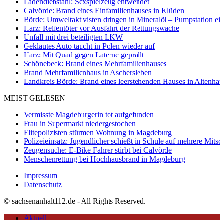
Ladendiebstahl: Sexspielzeug entwendet
Calvörde: Brand eines Einfamilienhauses in Klüden
Börde: Umweltaktivisten dringen in Mineralöl – Pumpstation e
Harz: Reifentöter vor Ausfahrt der Rettungswache
Unfall mit drei beteiligten LKW
Geklautes Auto taucht in Polen wieder auf
Harz: Mit Quad gegen Laterne geprallt
Schönebeck: Brand eines Mehrfamilienhauses
Brand Mehrfamilienhaus in Aschersleben
Landkreis Börde: Brand eines leerstehenden Hauses in Altenh
MEIST GELESEN
Vermisste Magdeburgerin tot aufgefunden
Frau in Supermarkt niedergestochen
Elitepolizisten stürmen Wohnung in Magdeburg
Polizeieinsatz: Jugendlicher schießt in Schule auf mehrere Mits
Zeugensuche: E-Bike Fahrer stirbt bei Calvörde
Menschenrettung bei Hochhausbrand in Magdeburg
Impressum
Datenschutz
© sachsenanhalt112.de - All Rights Reserved.
Aktuell