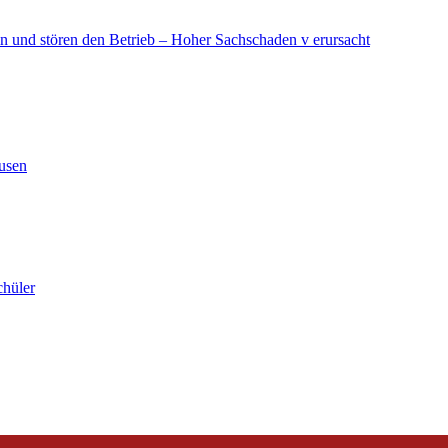
in und stören den Betrieb – Hoher Sachschaden v erursacht
ausen
chüler