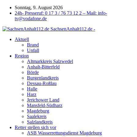
Sonntag, 9. August 2026
24h- Presseruf: 0 17 3 / 76 73 12 2 – Mail: info-
tv@vodafone.de
SachsenAnhalt112.de -
Aktuell
Brand
Unfall
Region
Altmarkkreis Salzwedel
Anhalt-Bitterfeld
Börde
Burgenlandkreis
Dessau-Roßlau
Halle
Harz
Jerichower Land
Mansfeld-Südharz
Magdeburg
Saalekreis
Salzlandkreis
Retter stellen sich vor
ASB Wasserrettungsdienst Magdeburg