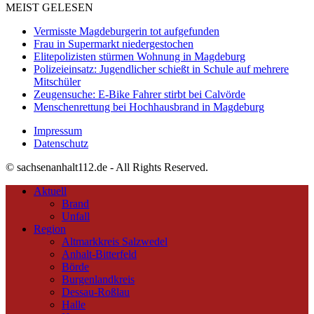
MEIST GELESEN
Vermisste Magdeburgerin tot aufgefunden
Frau in Supermarkt niedergestochen
Elitepolizisten stürmen Wohnung in Magdeburg
Polizeieinsatz: Jugendlicher schießt in Schule auf mehrere
Mitschüler
Zeugensuche: E-Bike Fahrer stirbt bei Calvörde
Menschenrettung bei Hochhausbrand in Magdeburg
Impressum
Datenschutz
© sachsenanhalt112.de - All Rights Reserved.
Aktuell
Brand
Unfall
Region
Altmarkkreis Salzwedel
Anhalt-Bitterfeld
Börde
Burgenlandkreis
Dessau-Roßlau
Halle