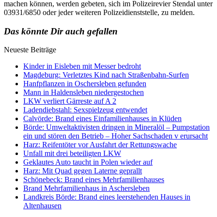
machen können, werden gebeten, sich im Polizeirevier Stendal unter
03931/6850 oder jeder weiteren Polizeidienststelle, zu melden.
Das könnte Dir auch gefallen
Neueste Beiträge
Kinder in Eisleben mit Messer bedroht
Magdeburg: Verletztes Kind nach Straßenbahn-Surfen
Hanfpflanzen in Oschersleben gefunden
Mann in Haldensleben niedergestochen
LKW verliert Gärreste auf A 2
Ladendiebstahl: Sexspielzeug entwendet
Calvörde: Brand eines Einfamilienhauses in Klüden
Börde: Umweltaktivisten dringen in Mineralöl – Pumpstation
ein und stören den Betrieb – Hoher Sachschaden v erursacht
Harz: Reifentöter vor Ausfahrt der Rettungswache
Unfall mit drei beteiligten LKW
Geklautes Auto taucht in Polen wieder auf
Harz: Mit Quad gegen Laterne geprallt
Schönebeck: Brand eines Mehrfamilienhauses
Brand Mehrfamilienhaus in Aschersleben
Landkreis Börde: Brand eines leerstehenden Hauses in
Altenhausen