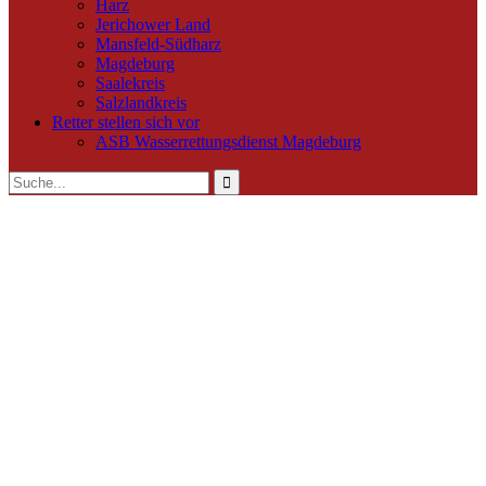
Harz
Jerichower Land
Mansfeld-Südharz
Magdeburg
Saalekreis
Salzlandkreis
Retter stellen sich vor
ASB Wasserrettungsdienst Magdeburg