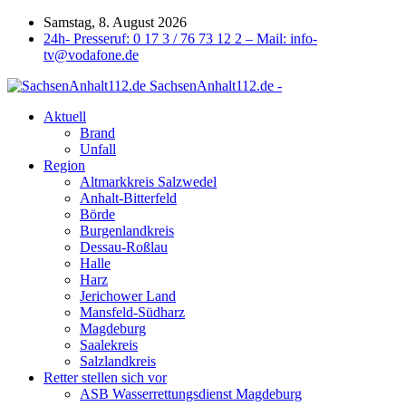
Samstag, 8. August 2026
24h- Presseruf: 0 17 3 / 76 73 12 2 – Mail: info-
tv@vodafone.de
SachsenAnhalt112.de -
Aktuell
Brand
Unfall
Region
Altmarkkreis Salzwedel
Anhalt-Bitterfeld
Börde
Burgenlandkreis
Dessau-Roßlau
Halle
Harz
Jerichower Land
Mansfeld-Südharz
Magdeburg
Saalekreis
Salzlandkreis
Retter stellen sich vor
ASB Wasserrettungsdienst Magdeburg