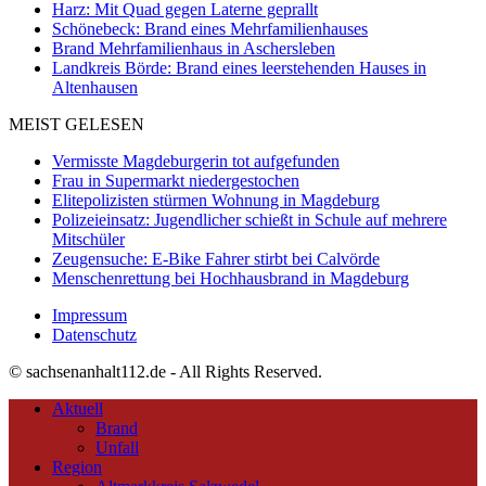
Harz: Mit Quad gegen Laterne geprallt
Schönebeck: Brand eines Mehrfamilienhauses
Brand Mehrfamilienhaus in Aschersleben
Landkreis Börde: Brand eines leerstehenden Hauses in
Altenhausen
MEIST GELESEN
Vermisste Magdeburgerin tot aufgefunden
Frau in Supermarkt niedergestochen
Elitepolizisten stürmen Wohnung in Magdeburg
Polizeieinsatz: Jugendlicher schießt in Schule auf mehrere
Mitschüler
Zeugensuche: E-Bike Fahrer stirbt bei Calvörde
Menschenrettung bei Hochhausbrand in Magdeburg
Impressum
Datenschutz
© sachsenanhalt112.de - All Rights Reserved.
Aktuell
Brand
Unfall
Region