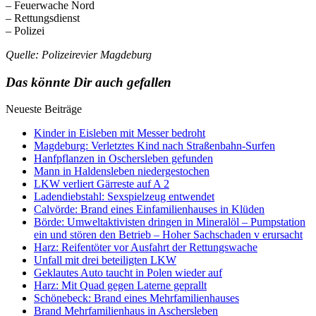
– Feuerwache Nord
– Rettungsdienst
– Polizei
Quelle: Polizeirevier Magdeburg
Das könnte Dir auch gefallen
Neueste Beiträge
Kinder in Eisleben mit Messer bedroht
Magdeburg: Verletztes Kind nach Straßenbahn-Surfen
Hanfpflanzen in Oschersleben gefunden
Mann in Haldensleben niedergestochen
LKW verliert Gärreste auf A 2
Ladendiebstahl: Sexspielzeug entwendet
Calvörde: Brand eines Einfamilienhauses in Klüden
Börde: Umweltaktivisten dringen in Mineralöl – Pumpstation
ein und stören den Betrieb – Hoher Sachschaden v erursacht
Harz: Reifentöter vor Ausfahrt der Rettungswache
Unfall mit drei beteiligten LKW
Geklautes Auto taucht in Polen wieder auf
Harz: Mit Quad gegen Laterne geprallt
Schönebeck: Brand eines Mehrfamilienhauses
Brand Mehrfamilienhaus in Aschersleben