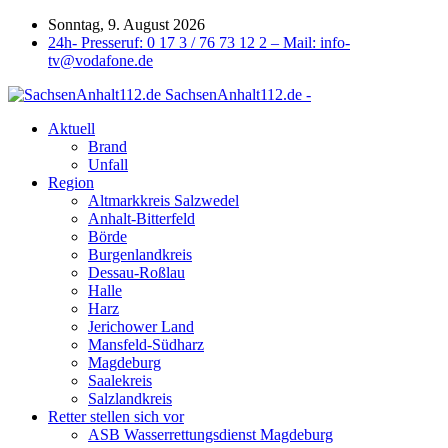
Sonntag, 9. August 2026
24h- Presseruf: 0 17 3 / 76 73 12 2 – Mail: info-
tv@vodafone.de
SachsenAnhalt112.de -
Aktuell
Brand
Unfall
Region
Altmarkkreis Salzwedel
Anhalt-Bitterfeld
Börde
Burgenlandkreis
Dessau-Roßlau
Halle
Harz
Jerichower Land
Mansfeld-Südharz
Magdeburg
Saalekreis
Salzlandkreis
Retter stellen sich vor
ASB Wasserrettungsdienst Magdeburg