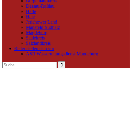
Burgenlandkreis
Dessau-Roßlau
Halle
Harz
Jerichower Land
Mansfeld-Südharz
Magdeburg
Saalekreis
Salzlandkreis
Retter stellen sich vor
ASB Wasserrettungsdienst Magdeburg