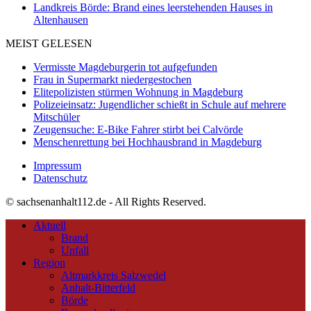
Landkreis Börde: Brand eines leerstehenden Hauses in
Altenhausen
MEIST GELESEN
Vermisste Magdeburgerin tot aufgefunden
Frau in Supermarkt niedergestochen
Elitepolizisten stürmen Wohnung in Magdeburg
Polizeieinsatz: Jugendlicher schießt in Schule auf mehrere
Mitschüler
Zeugensuche: E-Bike Fahrer stirbt bei Calvörde
Menschenrettung bei Hochhausbrand in Magdeburg
Impressum
Datenschutz
© sachsenanhalt112.de - All Rights Reserved.
Aktuell
Brand
Unfall
Region
Altmarkkreis Salzwedel
Anhalt-Bitterfeld
Börde