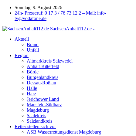
Sonntag, 9. August 2026
24h- Presseruf: 0 17 3 / 76 73 12 2 – Mail: info-
tv@vodafone.de
SachsenAnhalt112.de -
Aktuell
Brand
Unfall
Region
Altmarkkreis Salzwedel
Anhalt-Bitterfeld
Börde
Burgenlandkreis
Dessau-Roßlau
Halle
Harz
Jerichower Land
Mansfeld-Südharz
Magdeburg
Saalekreis
Salzlandkreis
Retter stellen sich vor
ASB Wasserrettungsdienst Magdeburg