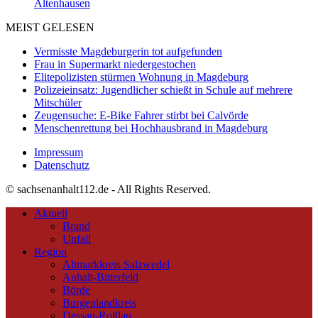
Altenhausen
MEIST GELESEN
Vermisste Magdeburgerin tot aufgefunden
Frau in Supermarkt niedergestochen
Elitepolizisten stürmen Wohnung in Magdeburg
Polizeieinsatz: Jugendlicher schießt in Schule auf mehrere
Mitschüler
Zeugensuche: E-Bike Fahrer stirbt bei Calvörde
Menschenrettung bei Hochhausbrand in Magdeburg
Impressum
Datenschutz
© sachsenanhalt112.de - All Rights Reserved.
Aktuell
Brand
Unfall
Region
Altmarkkreis Salzwedel
Anhalt-Bitterfeld
Börde
Burgenlandkreis
Dessau-Roßlau