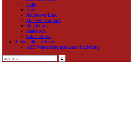
Halle
Harz
Jerichower Land
Mansfeld-Südharz
Magdeburg
Saalekreis
Salzlandkreis
Retter stellen sich vor
ASB Wasserrettungsdienst Magdeburg