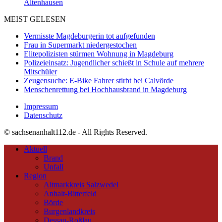
Altenhausen
MEIST GELESEN
Vermisste Magdeburgerin tot aufgefunden
Frau in Supermarkt niedergestochen
Elitepolizisten stürmen Wohnung in Magdeburg
Polizeieinsatz: Jugendlicher schießt in Schule auf mehrere
Mitschüler
Zeugensuche: E-Bike Fahrer stirbt bei Calvörde
Menschenrettung bei Hochhausbrand in Magdeburg
Impressum
Datenschutz
© sachsenanhalt112.de - All Rights Reserved.
Aktuell
Brand
Unfall
Region
Altmarkkreis Salzwedel
Anhalt-Bitterfeld
Börde
Burgenlandkreis
Dessau-Roßlau