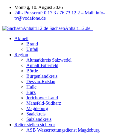
Montag, 10. August 2026
24h- Presseruf: 0 17 3 / 76 73 12 2 – Mail: info-
tv@vodafone.de
SachsenAnhalt112.de -
Aktuell
Brand
Unfall
Region
Altmarkkreis Salzwedel
Anhalt-Bitterfeld
Börde
Burgenlandkreis
Dessau-Roßlau
Halle
Harz
Jerichower Land
Mansfeld-Südharz
Magdeburg
Saalekreis
Salzlandkreis
Retter stellen sich vor
ASB Wasserrettungsdienst Magdeburg