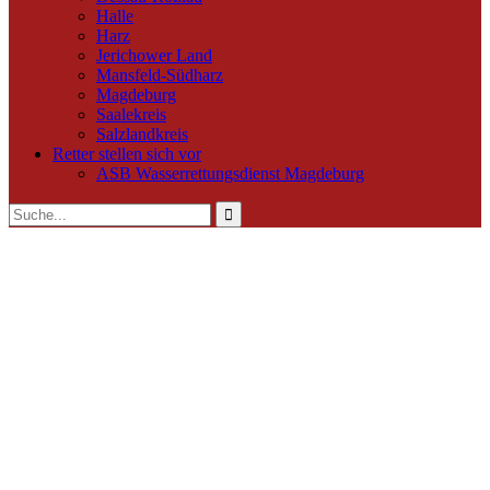
Halle
Harz
Jerichower Land
Mansfeld-Südharz
Magdeburg
Saalekreis
Salzlandkreis
Retter stellen sich vor
ASB Wasserrettungsdienst Magdeburg