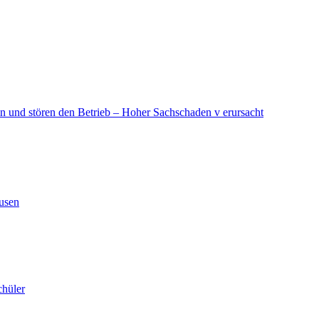
in und stören den Betrieb – Hoher Sachschaden v erursacht
ausen
chüler