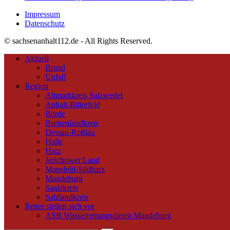
Impressum
Datenschutz
© sachsenanhalt112.de - All Rights Reserved.
Aktuell
Brand
Unfall
Region
Altmarkkreis Salzwedel
Anhalt-Bitterfeld
Börde
Burgenlandkreis
Dessau-Roßlau
Halle
Harz
Jerichower Land
Mansfeld-Südharz
Magdeburg
Saalekreis
Salzlandkreis
Retter stellen sich vor
ASB Wasserrettungsdienst Magdeburg