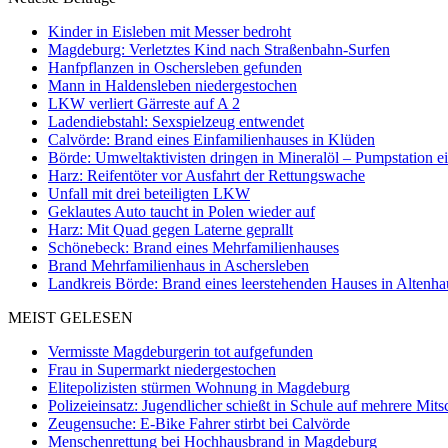
Kinder in Eisleben mit Messer bedroht
Magdeburg: Verletztes Kind nach Straßenbahn-Surfen
Hanfpflanzen in Oschersleben gefunden
Mann in Haldensleben niedergestochen
LKW verliert Gärreste auf A 2
Ladendiebstahl: Sexspielzeug entwendet
Calvörde: Brand eines Einfamilienhauses in Klüden
Börde: Umweltaktivisten dringen in Mineralöl – Pumpstation e
Harz: Reifentöter vor Ausfahrt der Rettungswache
Unfall mit drei beteiligten LKW
Geklautes Auto taucht in Polen wieder auf
Harz: Mit Quad gegen Laterne geprallt
Schönebeck: Brand eines Mehrfamilienhauses
Brand Mehrfamilienhaus in Aschersleben
Landkreis Börde: Brand eines leerstehenden Hauses in Altenh
MEIST GELESEN
Vermisste Magdeburgerin tot aufgefunden
Frau in Supermarkt niedergestochen
Elitepolizisten stürmen Wohnung in Magdeburg
Polizeieinsatz: Jugendlicher schießt in Schule auf mehrere Mits
Zeugensuche: E-Bike Fahrer stirbt bei Calvörde
Menschenrettung bei Hochhausbrand in Magdeburg