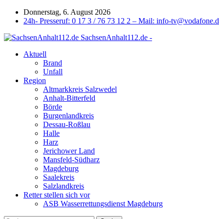
Donnerstag, 6. August 2026
24h- Presseruf: 0 17 3 / 76 73 12 2 – Mail: info-tv@vodafone.
SachsenAnhalt112.de -
Aktuell
Brand
Unfall
Region
Altmarkkreis Salzwedel
Anhalt-Bitterfeld
Börde
Burgenlandkreis
Dessau-Roßlau
Halle
Harz
Jerichower Land
Mansfeld-Südharz
Magdeburg
Saalekreis
Salzlandkreis
Retter stellen sich vor
ASB Wasserrettungsdienst Magdeburg