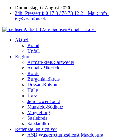
Donnerstag, 6. August 2026
24h- Presseruf: 0 17 3 / 76 73 12 2 – Mail: info-
tv@vodafone.de
SachsenAnhalt112.de -
Aktuell
Brand
Unfall
Region
Altmarkkreis Salzwedel
Anhalt-Bitterfeld
Börde
Burgenlandkreis
Dessau-Roßlau
Halle
Harz
Jerichower Land
Mansfeld-Südharz
Magdeburg
Saalekreis
Salzlandkreis
Retter stellen sich vor
ASB Wasserrettungsdienst Magdeburg