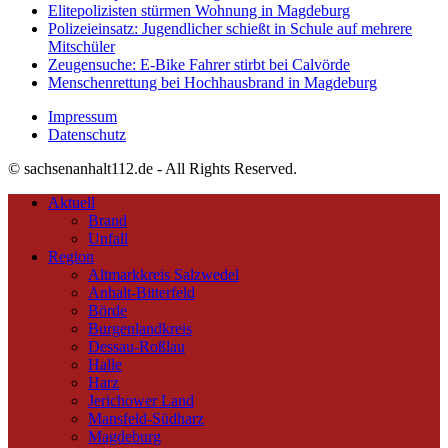
Elitepolizisten stürmen Wohnung in Magdeburg
Polizeieinsatz: Jugendlicher schießt in Schule auf mehrere
Mitschüler
Zeugensuche: E-Bike Fahrer stirbt bei Calvörde
Menschenrettung bei Hochhausbrand in Magdeburg
Impressum
Datenschutz
© sachsenanhalt112.de - All Rights Reserved.
Aktuell
Brand
Unfall
Region
Altmarkkreis Salzwedel
Anhalt-Bitterfeld
Börde
Burgenlandkreis
Dessau-Roßlau
Halle
Harz
Jerichower Land
Mansfeld-Südharz
Magdeburg