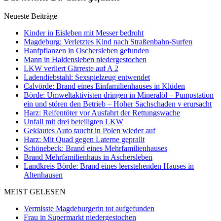
Neueste Beiträge
Kinder in Eisleben mit Messer bedroht
Magdeburg: Verletztes Kind nach Straßenbahn-Surfen
Hanfpflanzen in Oschersleben gefunden
Mann in Haldensleben niedergestochen
LKW verliert Gärreste auf A 2
Ladendiebstahl: Sexspielzeug entwendet
Calvörde: Brand eines Einfamilienhauses in Klüden
Börde: Umweltaktivisten dringen in Mineralöl – Pumpstation
ein und stören den Betrieb – Hoher Sachschaden v erursacht
Harz: Reifentöter vor Ausfahrt der Rettungswache
Unfall mit drei beteiligten LKW
Geklautes Auto taucht in Polen wieder auf
Harz: Mit Quad gegen Laterne geprallt
Schönebeck: Brand eines Mehrfamilienhauses
Brand Mehrfamilienhaus in Aschersleben
Landkreis Börde: Brand eines leerstehenden Hauses in
Altenhausen
MEIST GELESEN
Vermisste Magdeburgerin tot aufgefunden
Frau in Supermarkt niedergestochen