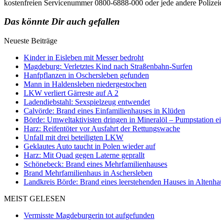
kostenfreien Servicenummer 0800-6888-000 oder jede andere Polizeidi
Das könnte Dir auch gefallen
Neueste Beiträge
Kinder in Eisleben mit Messer bedroht
Magdeburg: Verletztes Kind nach Straßenbahn-Surfen
Hanfpflanzen in Oschersleben gefunden
Mann in Haldensleben niedergestochen
LKW verliert Gärreste auf A 2
Ladendiebstahl: Sexspielzeug entwendet
Calvörde: Brand eines Einfamilienhauses in Klüden
Börde: Umweltaktivisten dringen in Mineralöl – Pumpstation e
Harz: Reifentöter vor Ausfahrt der Rettungswache
Unfall mit drei beteiligten LKW
Geklautes Auto taucht in Polen wieder auf
Harz: Mit Quad gegen Laterne geprallt
Schönebeck: Brand eines Mehrfamilienhauses
Brand Mehrfamilienhaus in Aschersleben
Landkreis Börde: Brand eines leerstehenden Hauses in Altenh
MEIST GELESEN
Vermisste Magdeburgerin tot aufgefunden