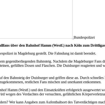
Bundespolizei
lfans über den Bahnhof Hamm (Westf.) nach Köln zum Drittligas
spolizei in Magdeburg gestellt. Die Fahndung ist damit beendet.
dem gegenüberliegenden Bahnsteig. Nachdem die Magdeburger Fans die
Steinen, gefüllten Dosen und Flaschen. Die Duisburger reagierten und
uf den Bahnsteig der Duisburger und griffen diese an. Durch schnelles 
 hinzugekommenen, restlichen Fans mischen und unerkannt entkommen.
hof Hamm (Westf.) und den Einsatzkräften erfolgreich ausgewertet w
rd wegen des Verdachtes der versuchten, gefährlichen Körperverletzun
ildern? Wer kann Angaben zum Aufenthaltsort des Tatverdächtigen mac