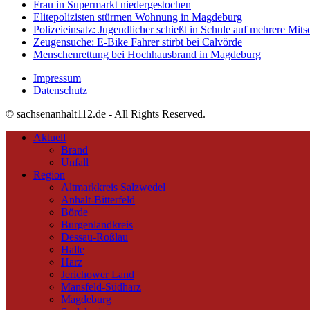
Frau in Supermarkt niedergestochen
Elitepolizisten stürmen Wohnung in Magdeburg
Polizeieinsatz: Jugendlicher schießt in Schule auf mehrere Mits
Zeugensuche: E-Bike Fahrer stirbt bei Calvörde
Menschenrettung bei Hochhausbrand in Magdeburg
Impressum
Datenschutz
© sachsenanhalt112.de - All Rights Reserved.
Aktuell
Brand
Unfall
Region
Altmarkkreis Salzwedel
Anhalt-Bitterfeld
Börde
Burgenlandkreis
Dessau-Roßlau
Halle
Harz
Jerichower Land
Mansfeld-Südharz
Magdeburg