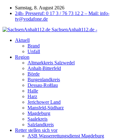
Samstag, 8. August 2026
24h- Presseruf: 0 17 3 / 76 73 12 2 – Mail: info-
tv@vodafone.de
SachsenAnhalt112.de -
Aktuell
Brand
Unfall
Region
Altmarkkreis Salzwedel
Anhalt-Bitterfeld
Börde
Burgenlandkreis
Dessau-Roßlau
Halle
Harz
Jerichower Land
Mansfeld-Südharz
Magdeburg
Saalekreis
Salzlandkreis
Retter stellen sich vor
ASB Wasserrettungsdienst Magdeburg