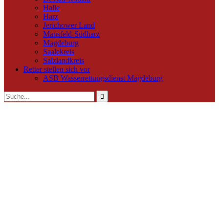
Halle
Harz
Jerichower Land
Mansfeld-Südharz
Magdeburg
Saalekreis
Salzlandkreis
Retter stellen sich vor
ASB Wasserrettungsdienst Magdeburg