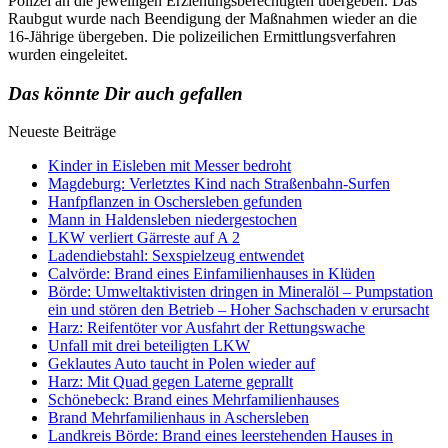
Polizei an die jeweiligen Erziehungsberechtigten übergeben. Das
Raubgut wurde nach Beendigung der Maßnahmen wieder an die
16-Jährige übergeben. Die polizeilichen Ermittlungsverfahren
wurden eingeleitet.
Das könnte Dir auch gefallen
Neueste Beiträge
Kinder in Eisleben mit Messer bedroht
Magdeburg: Verletztes Kind nach Straßenbahn-Surfen
Hanfpflanzen in Oschersleben gefunden
Mann in Haldensleben niedergestochen
LKW verliert Gärreste auf A 2
Ladendiebstahl: Sexspielzeug entwendet
Calvörde: Brand eines Einfamilienhauses in Klüden
Börde: Umweltaktivisten dringen in Mineralöl – Pumpstation
ein und stören den Betrieb – Hoher Sachschaden v erursacht
Harz: Reifentöter vor Ausfahrt der Rettungswache
Unfall mit drei beteiligten LKW
Geklautes Auto taucht in Polen wieder auf
Harz: Mit Quad gegen Laterne geprallt
Schönebeck: Brand eines Mehrfamilienhauses
Brand Mehrfamilienhaus in Aschersleben
Landkreis Börde: Brand eines leerstehenden Hauses in