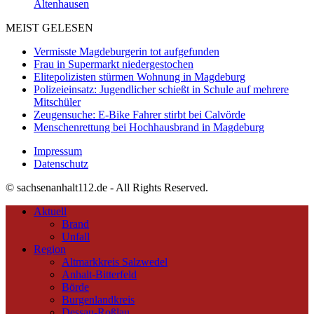
Altenhausen
MEIST GELESEN
Vermisste Magdeburgerin tot aufgefunden
Frau in Supermarkt niedergestochen
Elitepolizisten stürmen Wohnung in Magdeburg
Polizeieinsatz: Jugendlicher schießt in Schule auf mehrere
Mitschüler
Zeugensuche: E-Bike Fahrer stirbt bei Calvörde
Menschenrettung bei Hochhausbrand in Magdeburg
Impressum
Datenschutz
© sachsenanhalt112.de - All Rights Reserved.
Aktuell
Brand
Unfall
Region
Altmarkkreis Salzwedel
Anhalt-Bitterfeld
Börde
Burgenlandkreis
Dessau-Roßlau