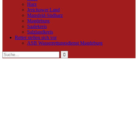
Harz
Jerichower Land
Mansfeld-Südharz
Magdeburg
Saalekreis
Salzlandkreis
Retter stellen sich vor
ASB Wasserrettungsdienst Magdeburg