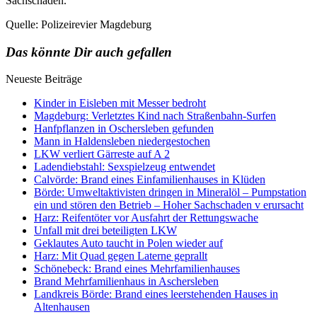
Sachschaden.
Quelle: Polizeirevier Magdeburg
Das könnte Dir auch gefallen
Neueste Beiträge
Kinder in Eisleben mit Messer bedroht
Magdeburg: Verletztes Kind nach Straßenbahn-Surfen
Hanfpflanzen in Oschersleben gefunden
Mann in Haldensleben niedergestochen
LKW verliert Gärreste auf A 2
Ladendiebstahl: Sexspielzeug entwendet
Calvörde: Brand eines Einfamilienhauses in Klüden
Börde: Umweltaktivisten dringen in Mineralöl – Pumpstation
ein und stören den Betrieb – Hoher Sachschaden v erursacht
Harz: Reifentöter vor Ausfahrt der Rettungswache
Unfall mit drei beteiligten LKW
Geklautes Auto taucht in Polen wieder auf
Harz: Mit Quad gegen Laterne geprallt
Schönebeck: Brand eines Mehrfamilienhauses
Brand Mehrfamilienhaus in Aschersleben
Landkreis Börde: Brand eines leerstehenden Hauses in
Altenhausen