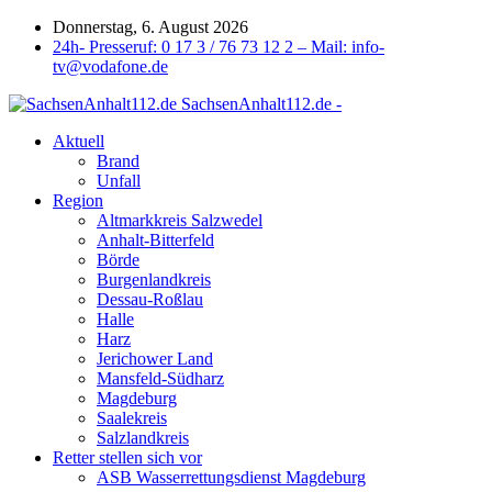
Donnerstag, 6. August 2026
24h- Presseruf: 0 17 3 / 76 73 12 2 – Mail: info-
tv@vodafone.de
SachsenAnhalt112.de -
Aktuell
Brand
Unfall
Region
Altmarkkreis Salzwedel
Anhalt-Bitterfeld
Börde
Burgenlandkreis
Dessau-Roßlau
Halle
Harz
Jerichower Land
Mansfeld-Südharz
Magdeburg
Saalekreis
Salzlandkreis
Retter stellen sich vor
ASB Wasserrettungsdienst Magdeburg